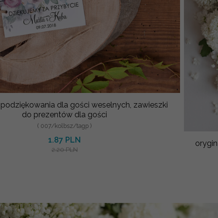
 podziękowania dla gości weselnych, zawieszki
do prezentów dla gości
( 007/kolbsz/tagp )
1.87 PLN
orygin
2.20 PLN