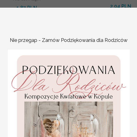
2.04 PLN
1.87 PLN
2.40 PLN
2.20 PLN
Nie przegap - Zamów Podziękowania dla Rodziców
izowane podziękowania dla gości weselnych,
prezent
ieszki do własnego pomysłu prezentów