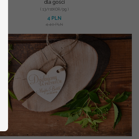
dla gości
( 13/rstKOR/pg )
4 PLN
4.40 PLN