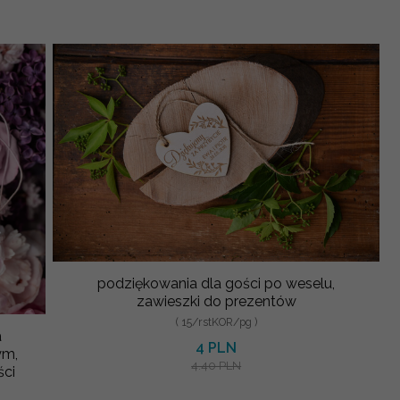
podziękowania dla gości po weselu,
zawieszki do prezentów
( 15/rstKOR/pg )
a
4 PLN
ym,
4.40 PLN
ści