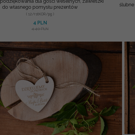
 podziękowania dla gości weselnych, zawieszki
ślubne
do własnego pomysłu prezentów
( 12/rstKOR/pg )
4 PLN
4.40 PLN