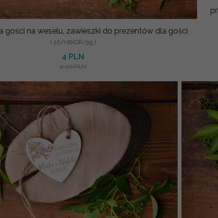
pr
a gości na weselu, zawieszki do prezentów dla gości
( 10/rstKOR/pg )
4 PLN
4.40 PLN