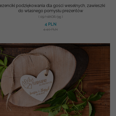
ezenciki podziękowania dla gości weselnych, zawieszki
do własnego pomysłu prezentów
( 09/rstKOR/pg )
4 PLN
4.40 PLN