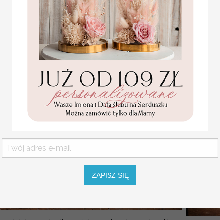
( 14/rstKOR/pg )
4 PLN
4.40 PLN
ZAPISZ SIĘ