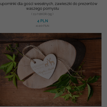
 upominki dla gości weselnych, zawieszki do prezentów
waszego pomysłu
( 11/rstKOR/pg )
4 PLN
4.40 PLN