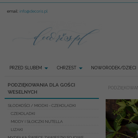
email:
info@decoris.pl
PRZED ŚLUBEM
CHRZEST
NOWORODEK/DZIECI
PODZIĘKOWANIA DLA GOŚCI
PODZIĘKOWAN
WESELNYCH
SŁODKOŚCI / MIODKI - CZEKOLADKI
CZEKOLADKI
MIODY I SŁOICZKI NUTELLA
LIZAKI
MYDEŁKA ŚWIECE ZAWIESZKI SOJOWE