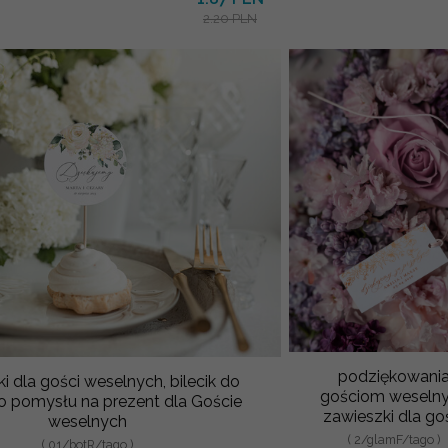
2.20 PLN
podziękowani
i dla gości weselnych, bilecik do
gościom weseln
 pomysłu na prezent dla Goście
zawieszki dla go
weselnych
( 2/glamF/tago )
( 01/botR/tago )