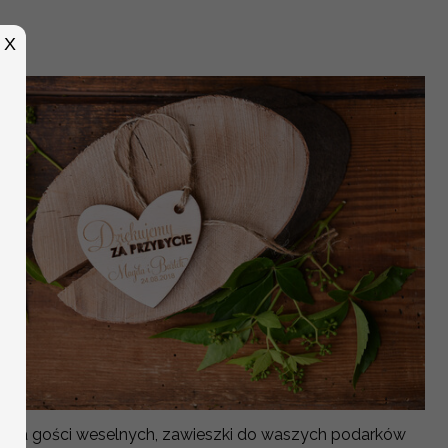
X
 dla gości weselnych, zawieszki do waszych podarków