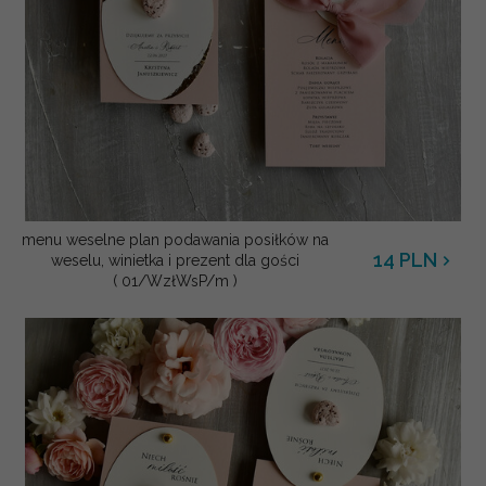
menu weselne plan podawania posiłków na
14
PLN
weselu, winietka i prezent dla gości
( 01/WzłWsP/m )