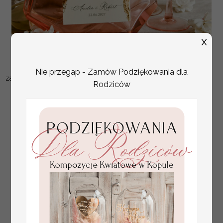
X
Nie przegap - Zamów Podziękowania dla
zawieszki ślubne na butelki, eleganckie etykietki
Rodziców
4
PLN
na butelkę, dekoracje stołu weselnego
( 01/WzłWsP/zw )