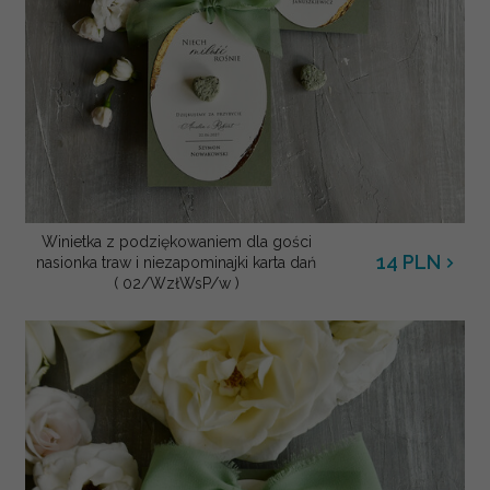
Winietka z podziękowaniem dla gości
14
PLN
nasionka traw i niezapominajki karta dań
( 02/WzłWsP/w )