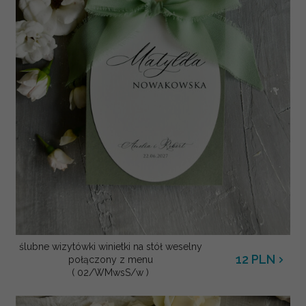
ślubne wizytówki winietki na stół weselny
12
PLN
połączony z menu
( 02/WMwsS/w )