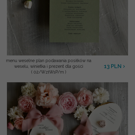
menu weselne plan podawania posiłków na
13
PLN
weselu, winietka i prezent dla gości
( 02/WzłWsP/m )