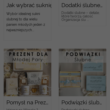
Jak wybrać suknię ślubną: 5 kroków do 
Dodatki ślubne dopasowane do zaproszeń
Dodatki ślubne – detale,
Wybór idealnej sukni
które tworzą całość
ślubnej to dla wielu
Organizacja ślu ...
panien młodych jeden z
najważniejszych...
Pomysł na Prezent dla Młodej Pary
Podwiązki ślubne
Idziesz na Wesele ?
Podwiązki ślubne –