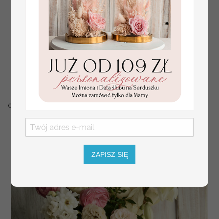
owalne numery na stoły weselne, eleganckie
10
PLN
numerki na stół weselny
( 01/OwWs/nrS )
ZAPISZ SIĘ