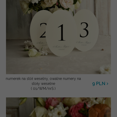
numerek na stół weselny, owalne numery na
9
PLN
stoły weselne
( 01/WM/nrS )