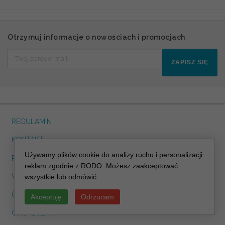
Otrzymuj informacje o nowościach i promocjach
ZAPISZ SIĘ
REGULAMIN
KONTAKT
Używamy plików cookie do analizy ruchu i personalizacji
POLITYKA PRYWATNOSCI RODO
reklam zgodnie z RODO. Możesz zaakceptować
WYSYŁKA I ODBIÓR OSOBISTY
wszystkie lub odmówić.
O NAS
Akceptuję
Odrzucam
CIASTECZKA