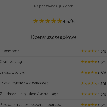
Na podstawie 6383 ocen
★
★
★
★
★
4.5/5
Oceny szczegółowe
★
★
★
★
★
Jakość obsługi
4.5/5
★
★
★
★
★
Czas realizacji
4.5/5
★
★
★
★
★
Jakość wydruku
4.5/5
★
★
★
★
★
Jakość wykonania / staranność
4.5/5
★
★
★
★
★
Zgodność z projektem / wizualizacją
4.5/5
★
★
★
★
★
Pakowanie i zabezpieczenie produktów
4.5/5