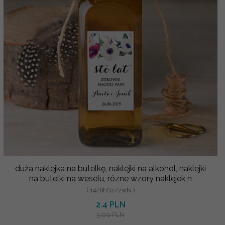
duża naklejka na butelkę, naklejki na alkohol, naklejki
na butelki na weselu, rózne wzory naklejek n
( 14/bhSz/zwN )
2.4 PLN
3.00 PLN