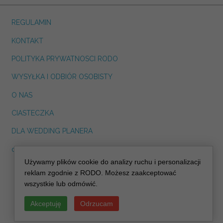
REGULAMIN
KONTAKT
POLITYKA PRYWATNOSCI RODO
WYSYŁKA I ODBIÓR OSOBISTY
O NAS
CIASTECZKA
DLA WEDDING PLANERA
dreskot.com
Używamy plików cookie do analizy ruchu i personalizacji
info@decoris.pl
reklam zgodnie z RODO. Możesz zaakceptować
wszystkie lub odmówić.
Akceptuję
Odrzucam