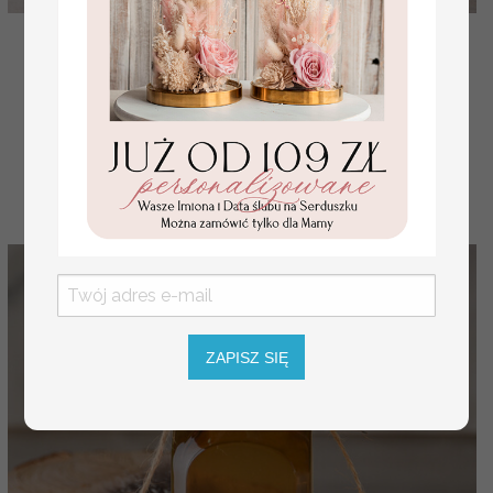
naklejki na wódkę, naklejki na alkohol, naklejki na
butelki na weselu, rózne wzory naklejek na alkoh
( 09/rstKSZ/zwN )
1.84 PLN
2.30 PLN
ZAPISZ SIĘ