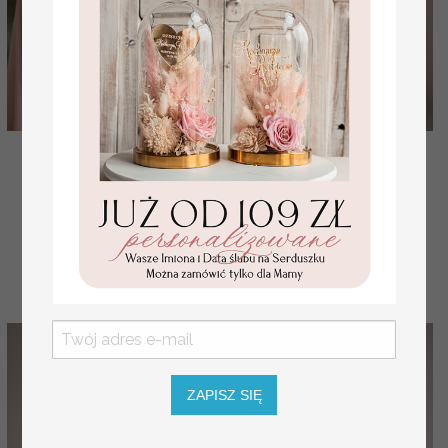
Satynowy szlafrok złote napisy dedykacja dla
świadkowej, czy zostaniesz moją świadkowa ?
( 02/SATszl/boxswiad )
142.00 PLN
ZAPISZ SIĘ