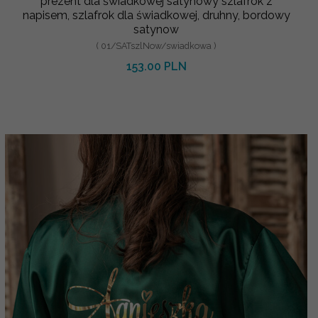
prezent dla świadkowej satynowy szlafrok z
napisem, szlafrok dla świadkowej, druhny, bordowy
satynow
( 01/SATszlNow/swiadkowa )
153.00 PLN