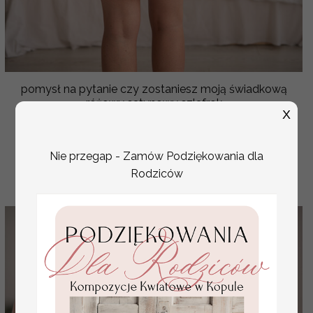
pomysł na pytanie czy zostaniesz moją świadkową
różowy satynowy szlafrok
X
( 06/SATszl/boxswiad )
142.00 PLN
Nie przegap - Zamów Podziękowania dla
Rodziców