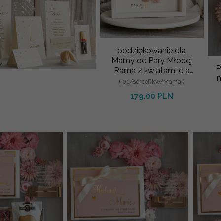
podziękowanie dla
Mamy od Pary Młodej
P
Rama z kwiatami dla
n
Mamy 25x25 cm
( 01/serceRkw/Mama )
179.00 PLN
P