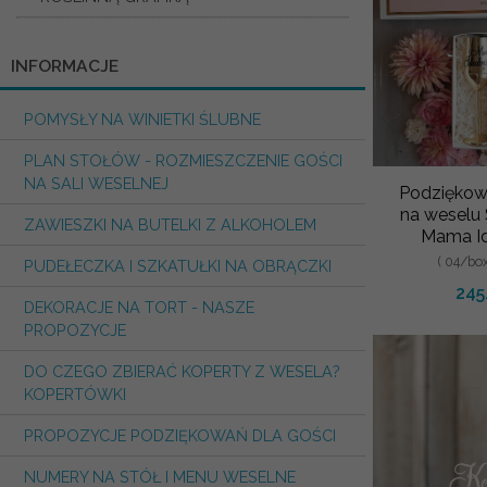
INFORMACJE
POMYSŁY NA WINIETKI ŚLUBNE
PLAN STOŁÓW - ROZMIESZCZENIE GOŚCI
NA SALI WESELNEJ
Podziękow
na wesel
ZAWIESZKI NA BUTELKI Z ALKOHOLEM
Mama Id
Pomysły Na
( 04/b
PUDEŁECZKA I SZKATUŁKI NA OBRĄCZKI
Dl
245
DEKORACJE NA TORT - NASZE
PROPOZYCJE
DO CZEGO ZBIERAĆ KOPERTY Z WESELA?
KOPERTÓWKI
PROPOZYCJE PODZIĘKOWAŃ DLA GOŚCI
NUMERY NA STÓŁ I MENU WESELNE