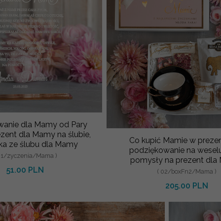
wanie dla Mamy od Pary
ezent dla Mamy na ślubie,
Co kupić Mamie w prezen
ka ze ślubu dla Mamy
podziękowanie na weselu
01/zyczenia/Mama )
pomysły na prezent dla
51.00 PLN
podziękowa
( 02/boxFn2/Mama )
205.00 PLN