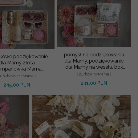
pomysł na podziękowania
kowe podziękowanie
dla Mamy, podziękowanie
dla Mamy złota
dla Mamy na weselu, box
ampanówka Mama
prezentowy dla mamy,
( 21/boxFn/Mama )
na, Fajne pomysły na
( 08/boxNsz/Mama )
zestawy
odziękowanie dla
231.00 PLN
245.00 PLN