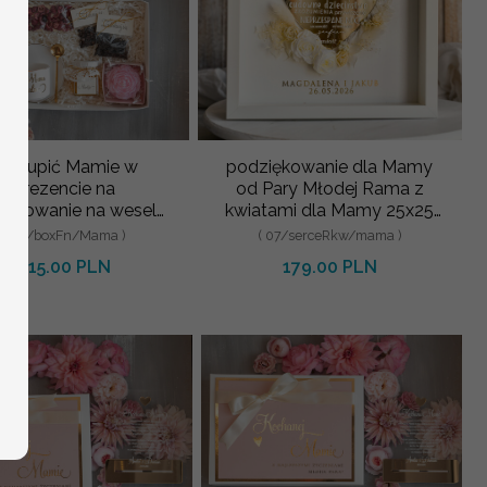
podziękowanie dla Mamy
Co kupić Mamie w
od Pary Młodej Rama z
prezencie na
kwiatami dla Mamy 25x25
iękowanie na weselu,
cm
e pomysły na prezent
( 07/serceRkw/mama )
( 20/boxFn/Mama )
 Mamy, podziękowa
179.00 PLN
215.00 PLN