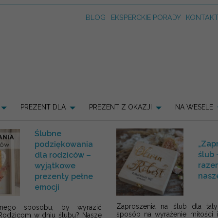
BLOG
EKSPERCKIE PORADY
KONTAK
PREZENT DLA
PREZENT Z OKAZJI
NA WESELE
Ślubne
„Zap
podziękowania
ślub 
dla rodziców –
raze
wyjątkowe
nasz
prezenty pełne
emocji
Zaproszenia na ślub dla tat
knego sposobu, by wyrazić
sposób na wyrażenie miłości 
Rodzicom w dniu ślubu? Nasze