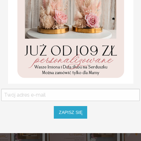
podziękowanie dla Mamy
od Pary Młodej Rama z
rezent dla Mamy,
kwiatami dla Mamy 25x25
podz
soletka z
cm
( 06/serceRkw/Mama )
fajn
ajką, wyjątkowy
dla
179.00 PLN
a podziękowanie
/BR/Mama )
la Mam
.00 PLN
ZAPISZ SIĘ