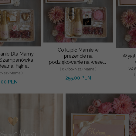
Co kupić Mamie w
anie Dla Mamy
Wyjąt
prezencie na
u Szampanówka
podziękowanie na weselu,
ealna, Fajne
sz
fajne pomysły na prezent
( 07/boxNsz/Mama )
 Podziękowanie
oxNsz/Mama )
Ideal
dla Mamy, podziękowa
255.00 PLN
a Mamy,
p
.00 PLN