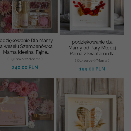
odziękowanie Dla Mamy
podziękowanie dla
a weselu Szampanówka
Mamy od Pary Młodej
Mama Idealna, Fajne
Rama z kwiatami dla
Pomysły Na
Mamy 21x30 cm
( 09/boxNsz/Mama )
( 06/serceR/Mama )
odziękowanie Dla Mamy,
240.00 PLN
199.00 PLN