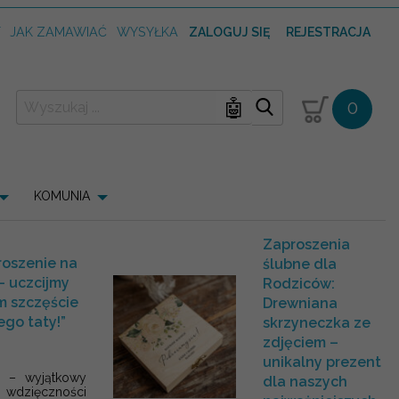
T
JAK ZAMAWIAĆ
WYSYŁKA
ZALOGUJ SIĘ
REJESTRACJA
🤖
0
KOMUNIA
Zaproszenia
roszenie na
ślubne dla
– uczcijmy
Rodziców:
m szczęście
Drewniana
ego taty!”
skrzyneczka ze
zdjęciem –
unikalny prezent
y – wyjątkowy
dla naszych
i wdzięczności