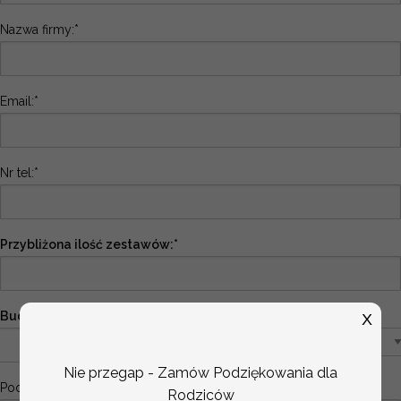
Nazwa firmy:*
Email:*
Nr tel:*
Przybliżona ilość zestawów:*
Budżet na jeden zestaw (netto):*
X
Nie przegap - Zamów Podziękowania dla
Podaj kolorystyke (czarny,grantowy,złoty)
Rodziców