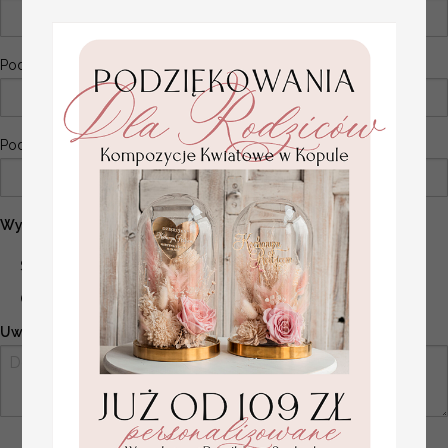
Podaj styl (nowczesny,wintage,eco)
Podaj rodzaj opakowania (karton,welur,drewniane pudełko)
Wybierz co ma zawierać zestaw:*
Skomponujcie coś za tą cenę
Chcę wybrać co ma zawierać
Uwagi!: