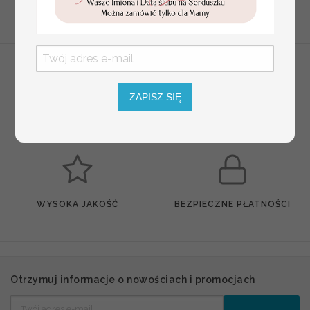
Wyślij zapytanie
ZAPISZ SIĘ
BEZPIECZNA DOSTAWA
INDYWIDUALNY PROJEKT
WYSOKA JAKOŚĆ
BEZPIECZNE PŁATNOŚCI
Otrzymuj informacje o nowościach i promocjach