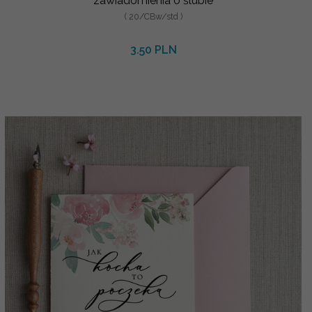
zawiadomienia o ślubie
( 20/CBw/std )
3.50 PLN