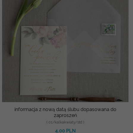
informacja z nową datą ślubu dopasowana do
zaproszeń
( 01/kalkakwiaty/std )
4.00 PLN