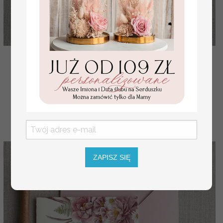
powiadomienia o dacie ślubu poinformuj gości o
zmianie daty ślubu
( 02/CBL/std )
4.00 PLN
ZAPISZ SIĘ