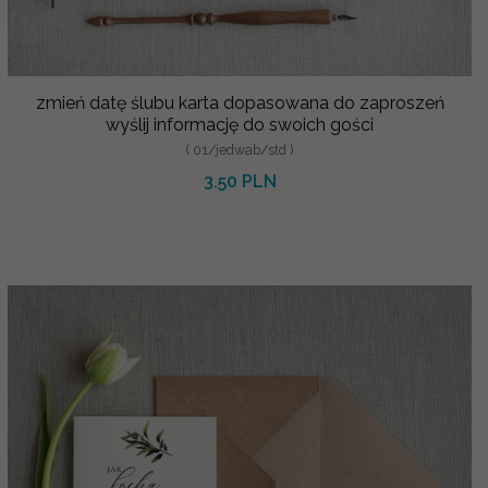
zmień datę ślubu karta dopasowana do zaproszeń
wyślij informację do swoich gości
( 01/jedwab/std )
3.50 PLN