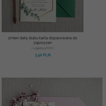
zmień datę ślubu karta dopasowana do
zaproszeń
( 1/geotus/STD )
3.50 PLN