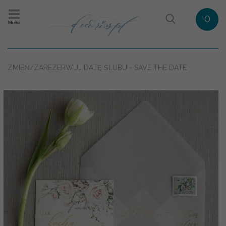
0
Menu
ZMIEŃ/ZAREZERWUJ DATĘ ŚLUBU - SAVE THE DATE