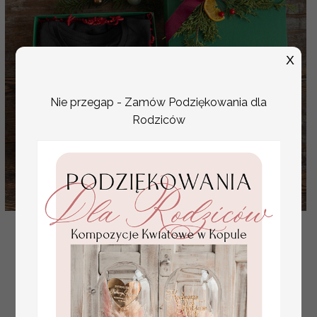
X
Nie przegap - Zamów Podziękowania dla
Rodziców
Pomysł na Prezent dla dziadka na świeta zestaw
prezentowy, śmieszna koszulka dla dziadka pod
choinkę
( 04/T-ShBN/boxDBN )
152.00 PLN