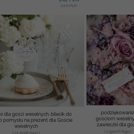
2.20 PLN
podziękowani
i dla gości weselnych, bilecik do
gościom weseln
 pomysłu na prezent dla Goście
zawieszki dla go
weselnych
( 2/glamF/tago )
( 01/botR/tago )