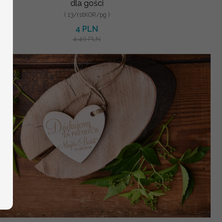
dla gości
( 13/rstKOR/pg )
4 PLN
4.40 PLN