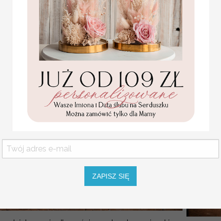
( 14/rstKOR/pg )
4 PLN
4.40 PLN
ZAPISZ SIĘ