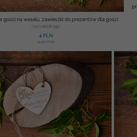
pr
a gości na weselu, zawieszki do prezentów dla gości
( 10/rstKOR/pg )
4 PLN
4.40 PLN