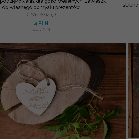
 podziękowania dla gości weselnych, zawieszki
ślubne
do własnego pomysłu prezentów
( 12/rstKOR/pg )
4 PLN
4.40 PLN