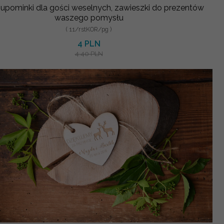
 upominki dla gości weselnych, zawieszki do prezentów
waszego pomysłu
( 11/rstKOR/pg )
4 PLN
4.40 PLN