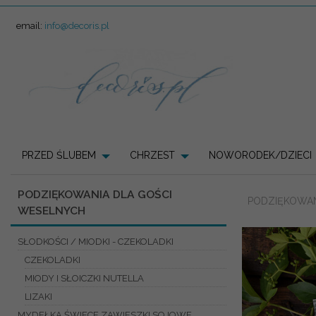
email:
info@decoris.pl
PRZED ŚLUBEM
CHRZEST
NOWORODEK/DZIECI
PODZIĘKOWANIA DLA GOŚCI
PODZIĘKOWAN
WESELNYCH
SŁODKOŚCI / MIODKI - CZEKOLADKI
CZEKOLADKI
MIODY I SŁOICZKI NUTELLA
LIZAKI
MYDEŁKA ŚWIECE ZAWIESZKI SOJOWE