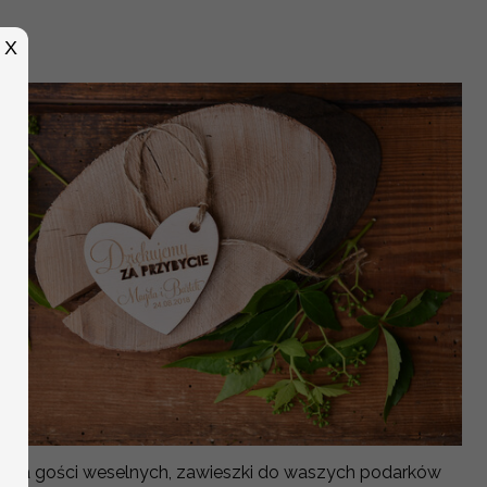
X
 dla gości weselnych, zawieszki do waszych podarków