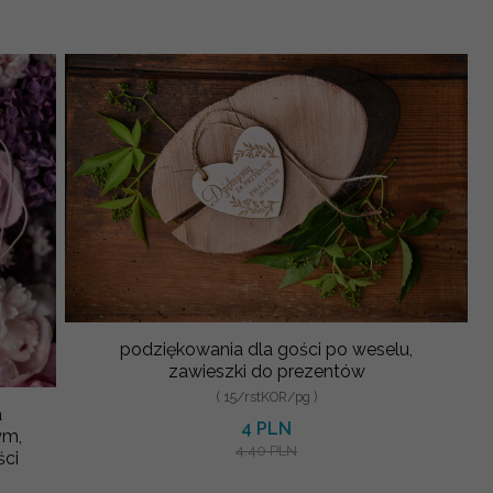
podziękowania dla gości po weselu,
zawieszki do prezentów
( 15/rstKOR/pg )
a
4 PLN
ym,
4.40 PLN
ści