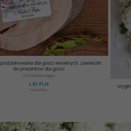
 podziękowania dla gości weselnych, zawieszki
do prezentów dla gości
( 007/kolbsz/tagp )
1.87 PLN
orygin
2.20 PLN