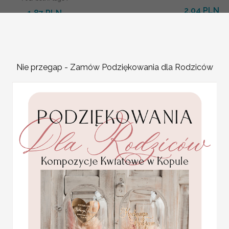
2.04 PLN
1.87 PLN
2.40 PLN
2.20 PLN
Nie przegap - Zamów Podziękowania dla Rodziców
izowane podziękowania dla gości weselnych,
prezent
ieszki do własnego pomysłu prezentów