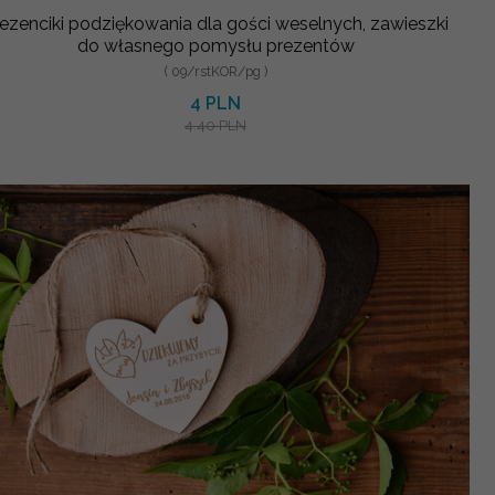
ezenciki podziękowania dla gości weselnych, zawieszki
do własnego pomysłu prezentów
( 09/rstKOR/pg )
4 PLN
4.40 PLN