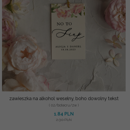
zawieszka na alkohol weselny, boho dowolny tekst
( 02/botecru/zw )
1.84 PLN
2.30 PLN