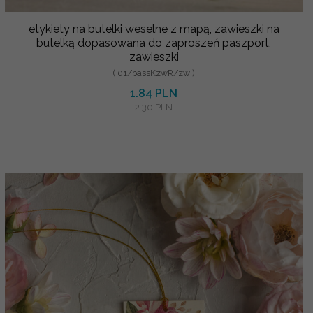
etykiety na butelki weselne z mapą, zawieszki na
butelką dopasowana do zaproszeń paszport,
zawieszki
( 01/passKzwR/zw )
1.84 PLN
2.30 PLN