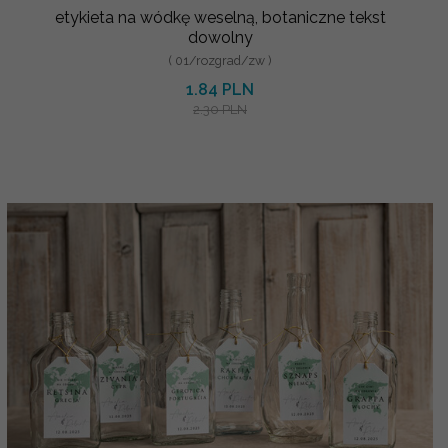
etykieta na wódkę weselną, botaniczne tekst
dowolny
( 01/rozgrad/zw )
1.84 PLN
2.30 PLN