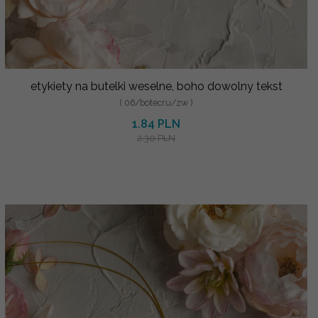
etykiety na butelki weselne, boho dowolny tekst
( 06/botecru/zw )
1.84 PLN
2.30 PLN