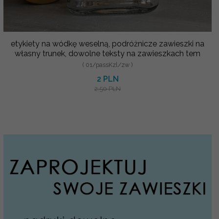
etykiety na wódkę weselną, podróżnicze zawieszki na
własny trunek, dowolne teksty na zawieszkach tem
( 01/passKzl/zw )
2 PLN
2.50 PLN