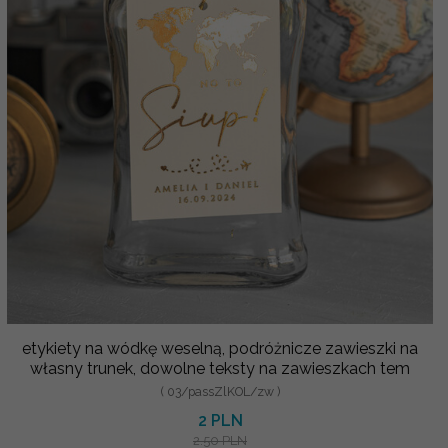
etykiety na wódkę weselną, podróżnicze zawieszki na
własny trunek, dowolne teksty na zawieszkach tem
( 03/passZlKOL/zw )
2 PLN
2.50 PLN