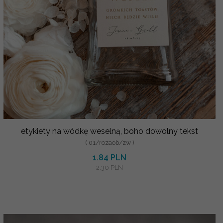
etykiety na wódkę weselną, boho dowolny tekst
( 01/rozaob/zw )
1.84 PLN
2.30 PLN