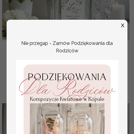
X
Nie przegap - Zamów Podziękowania dla
etykiety na butelki weselne, eleganckie z dowolną
Rodziców
treścią, zawieszki na butelkię, śmieszne wierszyki
( 01/botR/zw )
1.84 PLN
2.30 PLN