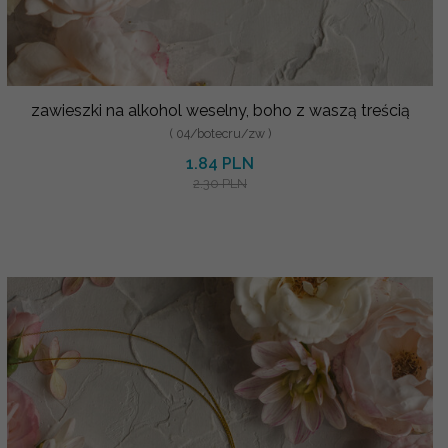
zawieszki na alkohol weselny, boho z waszą treścią
( 04/botecru/zw )
1.84 PLN
2.30 PLN