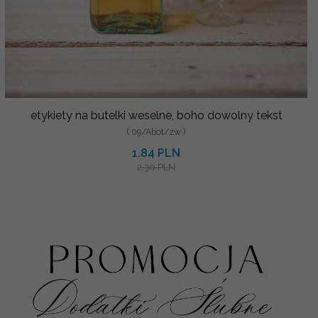
etykiety na butelki weselne, boho dowolny tekst
( 09/Abot/zw )
1.84 PLN
2.30 PLN