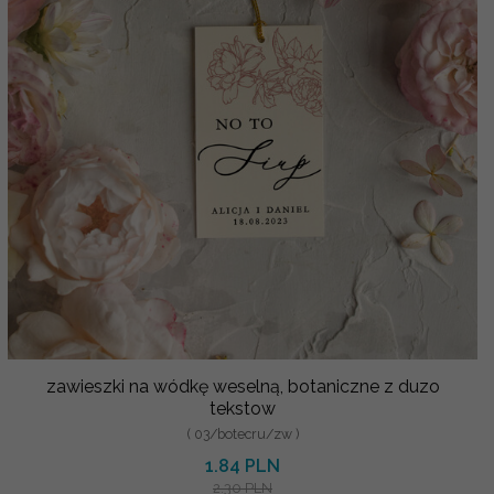
zawieszki na wódkę weselną, botaniczne z duzo
tekstow
( 03/botecru/zw )
1.84 PLN
2.30 PLN