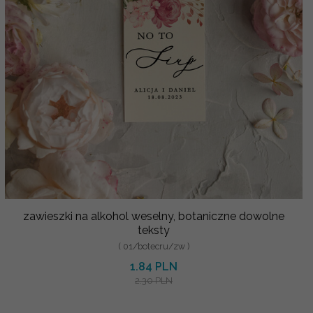
zawieszki na alkohol weselny, botaniczne dowolne
teksty
( 01/botecru/zw )
1.84 PLN
2.30 PLN