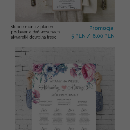
ślubne menu z planem
Promocja:
podawania dań wesenych,
5 PLN
/
6.00 PLN
akwarelki dowolna tresc