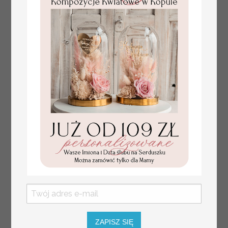
plan stołów
Promocja:
weselnych
100 PLN
/
125.00 PLN
usadzenie gości na
weselu, tablica
informacyjna dla
gości weselnych,
plan stołów na
weselu ze zdjęciem
Pary Młodej, plan
usadzenia gości
weselnych
ZAPISZ SIĘ