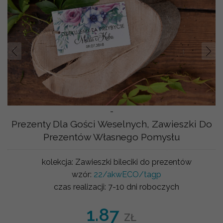
Prev
Nast
-
Prezenty Dla Gości Weselnych, Zawieszki Do
Prezentów Własnego Pomysłu
kolekcja:
Zawieszki bileciki do prezentów
wzór:
22/akwECO/tagp
czas realizacji:
7-10 dni roboczych
1.87
ZŁ