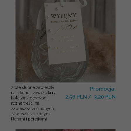
złote ślubne zawieszki
Promocja:
na alkohol, zawieszki na
2.56 PLN
/
3.20 PLN
butelkę z perełkami,
rózne treści na
zawieszkach ślubnych,
zawieszki ze złotymi
literami i perełkami