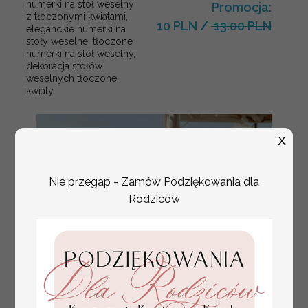
numerki na stół weselny
Promocja:
z tłoczonymi kwiatami,
10 PLN
/
13.00 PLN
eleganckie numerki na
stoły weselne, tłoczone
numerki na stół weselny,
dekoracja stołów
weselnych tłoczone
kwiaty
X
Nie przegap - Zamów Podziękowania dla
Rodziców