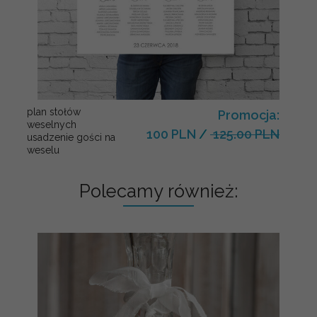
plan stołów
Promocja:
weselnych
100 PLN
/
125.00 PLN
usadzenie gości na
weselu
Polecamy również: