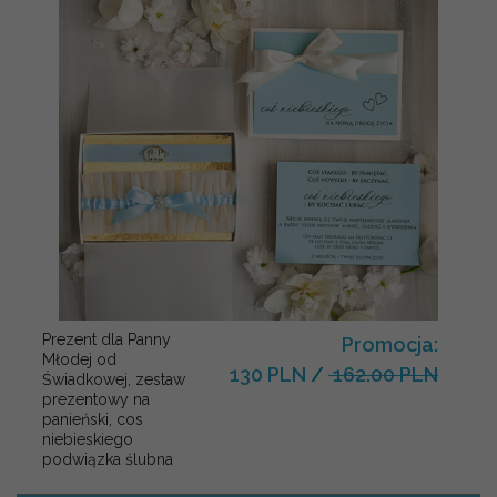
Prezent dla Panny
Promocja:
Młodej od
130 PLN
/
162.00 PLN
Świadkowej, zestaw
prezentowy na
panieński, cos
niebieskiego
podwiązka ślubna