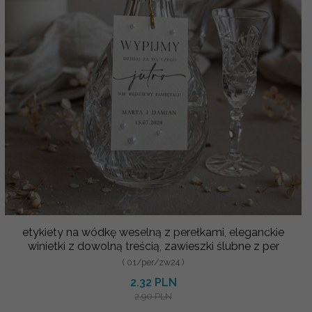
etykiety na wódkę weselną z perełkami, eleganckie
winietki z dowolną treścią, zawieszki ślubne z per
( 01/per/zw24 )
2.32 PLN
2.90 PLN