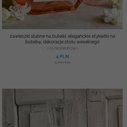
zawieszki ślubne na butelki, eleganckie etykietki na
butelkę, dekoracje stołu weselnego
( 01/WzłWsP/zw )
4 PLN
5.00 PLN