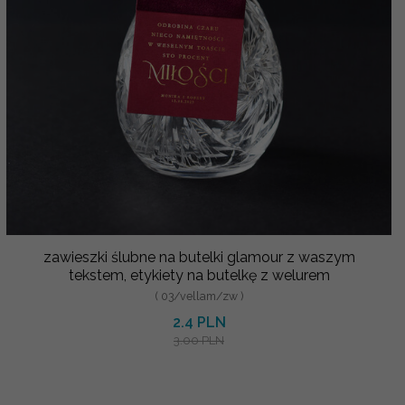
zawieszki ślubne na butelki glamour z waszym
tekstem, etykiety na butelkę z welurem
( 03/vellam/zw )
2.4 PLN
3.00 PLN