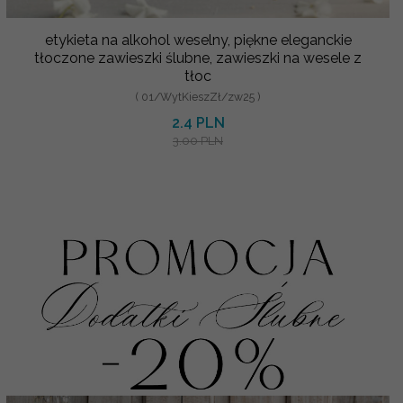
etykieta na alkohol weselny, piękne eleganckie
tłoczone zawieszki ślubne, zawieszki na wesele z
tłoc
( 01/WytKieszZł/zw25 )
2.4 PLN
3.00 PLN