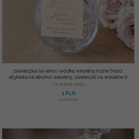
zawieszka na wino i wódkę weselną różne treści,
etykieta na alkohol weselny, zawieszki na weselne tr
( 01/BukVel/zw25 )
3 PLN
4.00 PLN