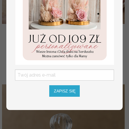
zawieszki na własny trunek, złote zawieszki ślubne z
dowolnym tekstem, zawieszka na butelkę ze złoty
( 02/pióra/zw25 )
2.08 PLN
2.60 PLN
ZAPISZ SIĘ