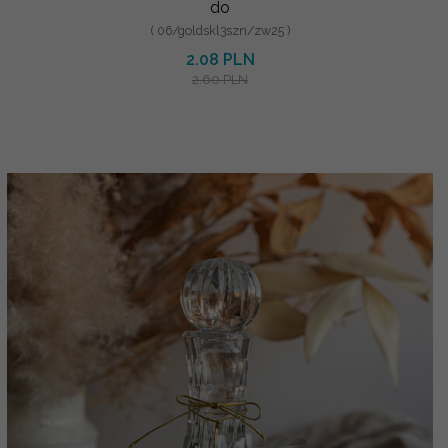
do
( 06/goldskl3szn/zw25 )
2.08 PLN
2.60 PLN