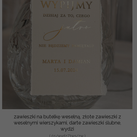
zawieszki na butelkę weselną, złote zawieszki z
weselnymi wierszykami, darte zawieszki ślubne,
wydzi
( 01/wydzZłws/zw )