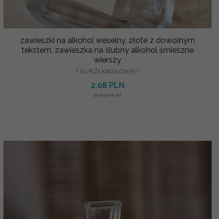
zawieszki na alkohol weselny, złote z dowolnym
tekstem, zawieszka na ślubny alkohol śmieszne
wierszy
( 01/KZŁkalSs/zw25 )
2.08 PLN
2.60 PLN