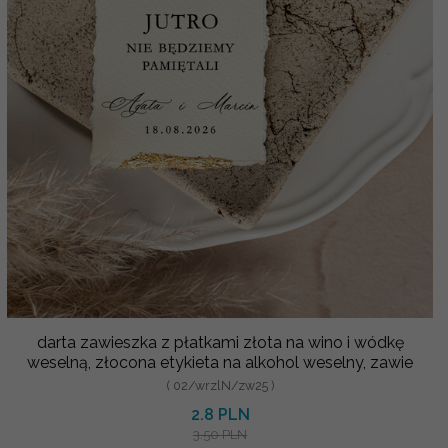
darta zawieszka z płatkami złota na wino i wódkę
weselną, złocona etykieta na alkohol weselny, zawie
( 02/wrzlN/zw25 )
2.8 PLN
3.50 PLN