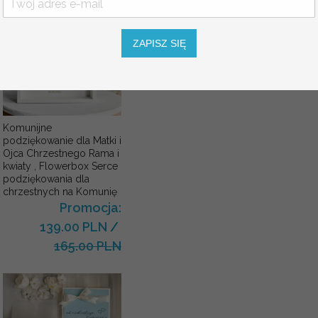
ZAPISZ SIĘ
Komunijne
podziękowanie dla Matki i
Ojca Chrzestnego Rama i
kwiaty , Flowerbox Serce
podziękowania dla
chrzestnych na Komunię
Promocja:
139.00 PLN
/
165.00 PLN