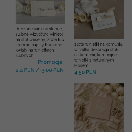
tłoczone winietki ślubne,
ślubne wizytówki winietki
na stół weselny, złote lub
złote winietki na komunię,
srebrne napisy tłoczone
winietka dekoracja stołu
kwiaty na winietkach
na komunii, komunijne
ślubnych
winietki z naturalnym
Promocja:
kłosem
2.4 PLN
/
3.00 PLN
4.50 PLN