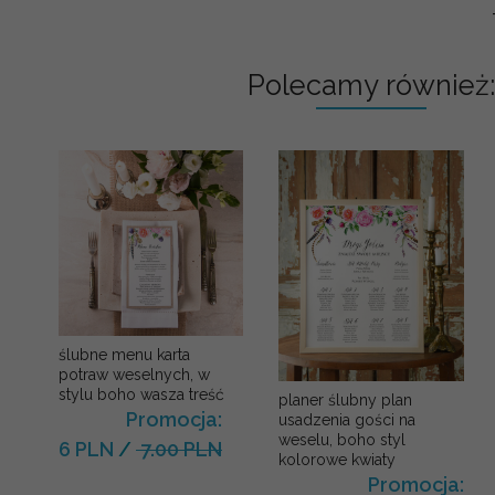
Polecamy również:
ślubne menu karta
potraw weselnych, w
stylu boho wasza treść
planer ślubny plan
Promocja:
usadzenia gości na
weselu, boho styl
6 PLN
/
7.00 PLN
kolorowe kwiaty
Promocja: