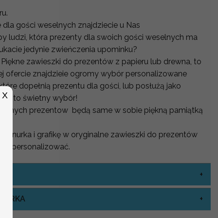
ru.
dla gości weselnych znajdziecie u Nas
py ludzi, która prezenty dla swoich gości weselnych ma
ukacie jedynie zwieńczenia upominku?
iękne zawieszki do prezentów z papieru lub drewna, to
ej ofercie znajdzieie ogromy wybór personalizowane
które dopełnią prezentu dla gości, lub posłużą jako
X
szki to świetny wybór!
 wlasnych prezentow będą same w sobie piękną pamiątką
, sznurka i grafikę w oryginalne zawieszki do prezentów
ć i personalizować.
ZNURKA