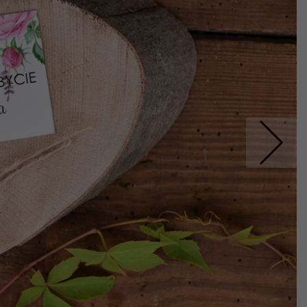
Nastepne