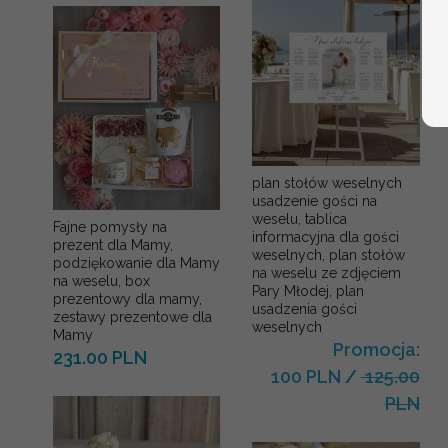
plan stołów weselnych
usadzenie gości na
weselu, tablica
Fajne pomysły na
informacyjna dla gości
prezent dla Mamy,
weselnych, plan stołów
podziękowanie dla Mamy
na weselu ze zdjęciem
na weselu, box
Pary Młodej, plan
prezentowy dla mamy,
usadzenia gości
zestawy prezentowe dla
weselnych
Mamy
Promocja:
231.00 PLN
100 PLN
/
125.00
PLN