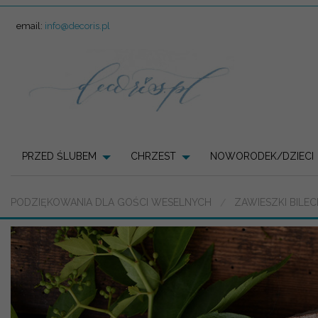
email:
info@decoris.pl
PRZED ŚLUBEM
CHRZEST
NOWORODEK/DZIECI
PODZIĘKOWANIA DLA GOŚCI WESELNYCH
ZAWIESZKI BILE