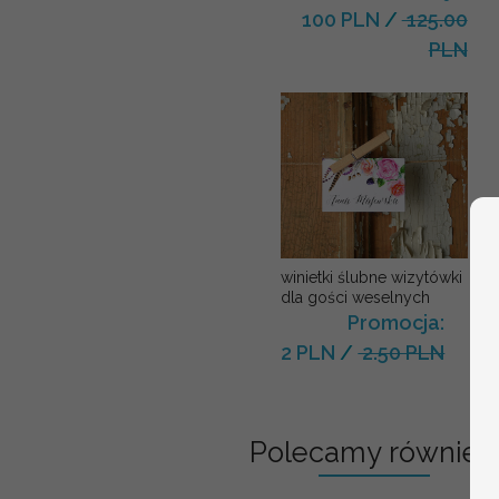
100 PLN
/
125.00
PLN
winietki ślubne wizytówki
dla gości weselnych
Promocja:
2 PLN
/
2.50 PLN
Polecamy również: