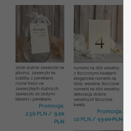
złote ślubne zawieszki na
numerki na stół weselny
alkohol, zawieszki na
z tłoczonymi kwiatami,
butelkę z perełkami,
eleganckie numerki na
rózne treści na
stoły weselne, tłoczone
zawieszkach ślubnych,
numerki na stół weselny,
zawieszki ze złotymi
dekoracja stołów
literami i perełkami
weselnych tłoczone
kwiaty
Promocja:
Promocja:
2.56 PLN
/
3.20
10 PLN
/
13.00 PLN
PLN