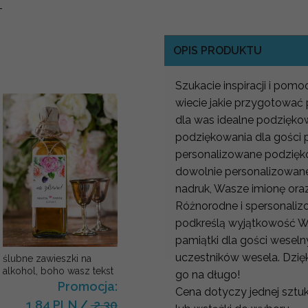
-
OPIS PRODUKTU
Szukacie inspiracji i pom
wiecie jakie przygotować
dla was idealne podzięk
podziękowania dla gości 
personalizowane podzięk
dowolnie personalizowan
nadruk, Wasze imionę ora
Różnorodne i spersonaliz
podkreślą wyjątkowość W
pamiątki dla gości wesel
uczestników wesela. Dzię
ślubne zawieszki na
alkohol, boho wasz tekst
go na długo!
Promocja:
Cena dotyczy jednej sztuk
1.84 PLN
/
2.30