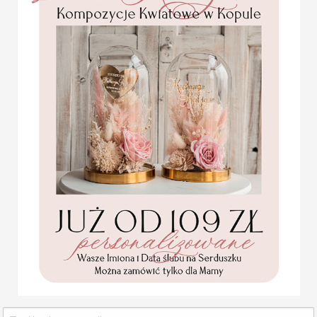
Statuetka pamiątka
Pierwszej Komunii w
pudełku,
personalizowana
Pamiątka Komunijna
opakowanie na pieniądze
Promocja:
85.00 PLN
/
105.00
PLN