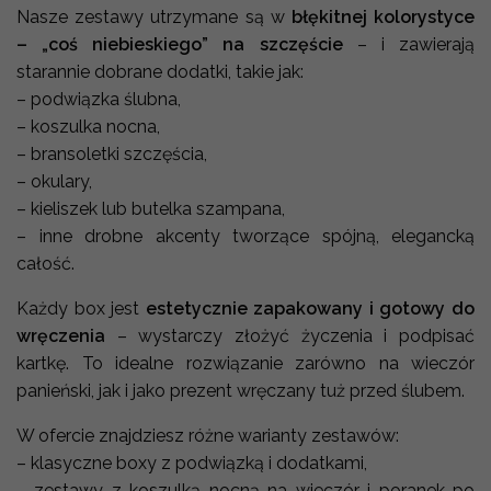
Nasze zestawy utrzymane są w
błękitnej kolorystyce
– „coś niebieskiego” na szczęście
– i zawierają
starannie dobrane dodatki, takie jak:
– podwiązka ślubna,
– koszulka nocna,
– bransoletki szczęścia,
– okulary,
– kieliszek lub butelka szampana,
– inne drobne akcenty tworzące spójną, elegancką
całość.
Każdy box jest
estetycznie zapakowany i gotowy do
wręczenia
– wystarczy złożyć życzenia i podpisać
kartkę. To idealne rozwiązanie zarówno na wieczór
panieński, jak i jako prezent wręczany tuż przed ślubem.
W ofercie znajdziesz różne warianty zestawów:
– klasyczne boxy z podwiązką i dodatkami,
– zestawy z koszulką nocną na wieczór i poranek po