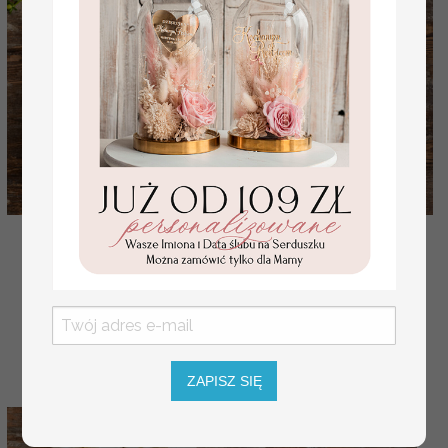
Unikalny Prezent dla Panny Młodej złoty kieliszek,
prezent na panieński dla Panny Młodej
( 03/BOXszamD/PannaMloda )
189.00 PLN
ZAPISZ SIĘ