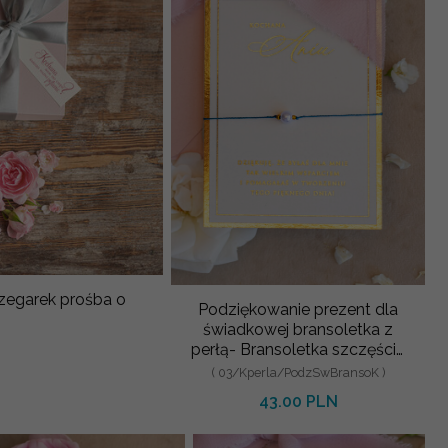
zegarek prośba o
Podziękowanie prezent dla
świadkowej bransoletka z
perłą- Bransoletka szczęścia
na podziękowania dla
( 03/Kperla/PodzSwBransoK )
43.00 PLN