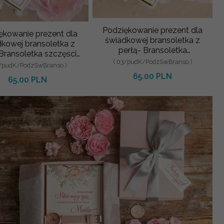
Podziękowanie prezent dla
ękowanie prezent dla
świadkowej bransoletka z
kowej bransoletka z
perłą- Bransoletka
 Bransoletka szczęścia
szczęścia w ozdobnym
( 03/pudK/PodzSwBranso )
zdobnym pudełeczk
4/pudK/PodzSwBranso )
pudełeczk
65.00 PLN
65.00 PLN