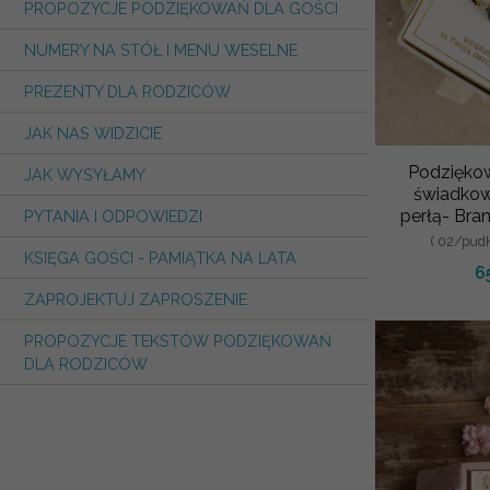
PROPOZYCJE PODZIĘKOWAŃ DLA GOŚCI
NUMERY NA STÓŁ I MENU WESELNE
PREZENTY DLA RODZICÓW
JAK NAS WIDZICIE
Podziękow
JAK WYSYŁAMY
świadkow
perłą- Bra
PYTANIA I ODPOWIEDZI
w ozdob
( 02/pud
KSIĘGA GOŚCI - PAMIĄTKA NA LATA
6
ZAPROJEKTUJ ZAPROSZENIE
PROPOZYCJE TEKSTÓW PODZIĘKOWAŃ
DLA RODZICÓW