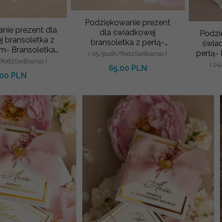
Podziękowanie prezent
nie prezent dla
dla świadkowej
Podzi
 bransoletka z
bransoletka z perłą-
świad
m- Bransoletka
Bransoletka szczęścia w
perłą-
( 05/pudK/PodzSwBranso )
w ozdobnym pud
/PodzSwBranso )
ozdobnym pudełeczk
w o
( 0
65.00 PLN
.00 PLN