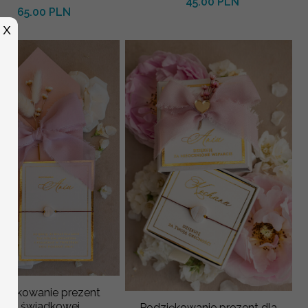
45.00 PLN
65.00 PLN
X
ziękowanie prezent
dla świadkowej
Podziękowanie prezent dla