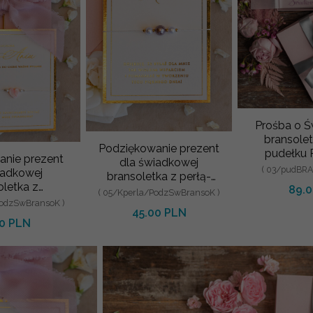
Prośba o 
bransole
Podziękowanie prezent
pudełku 
anie prezent
dla świadkowej
Świadko
( 03/pudBRA
iadkowej
bransoletka z perłą-
Zostanies
oletka z
89.
Bransoletka szczęścia
( 05/Kperla/PodzSwBransoK )
szkiem-
PodzSwBransoK )
na podziękowania dla
45.00 PLN
ka szczęścia
00 PLN