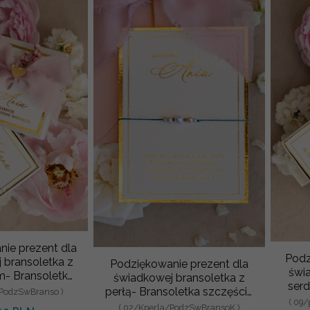
ie prezent dla
Podz
 bransoletka z
Podziękowanie prezent dla
świ
m- Bransoletka
świadkowej bransoletka z
serd
a w ozdobnym
perłą- Bransoletka szczęścia
PodzSwBranso )
szcz
pud
( 09
na podziękowania dla
( 02/Kperla/PodzSwBransoK )