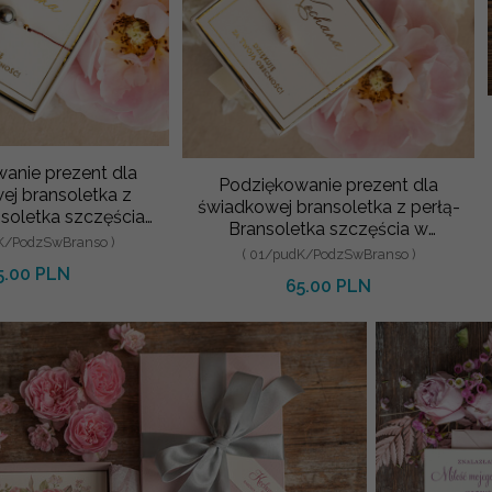
anie prezent dla
Podziękowanie prezent dla
ej bransoletka z
świadkowej bransoletka z perłą-
nsoletka szczęścia
Bransoletka szczęścia w
nym pudełeczk
K/PodzSwBranso )
ozdobnym pudełeczk
( 01/pudK/PodzSwBranso )
5.00 PLN
65.00 PLN