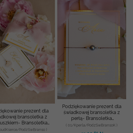
Podziękowanie prezent dla
iękowanie prezent dla
świadkowej bransoletka z
adkowej bransoletka z
perłą- Bransoletka
uszkiem- Bransoletka
szczęścia na
( 01/Kperla/PodzSwBransoK )
ęścia w ozdobnym pud
/pudKserce/PodzSwBranso )
podziękowania dla