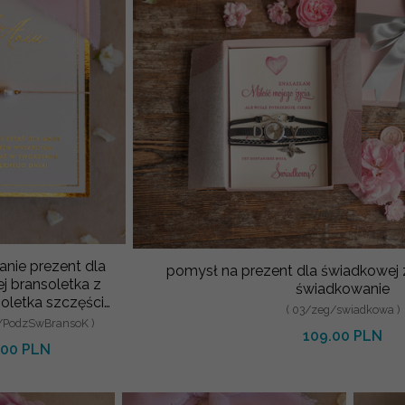
nie prezent dla
pomysł na prezent dla świadkowej 
j bransoletka z
świadkowanie
soletka szczęścia
( 03/zeg/swiadkowa )
iękowania dla
a/PodzSwBransoK )
109.00 PLN
.00 PLN