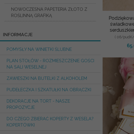
NOWOCZESNA PAPETERIA ZŁOTO Z
ROŚLINNĄ GRAFIKĄ
Podziękowa
świadkowej
serduszkie
INFORMACJE
szczęścia 
( 06/pudK
65
POMYSŁY NA WINIETKI ŚLUBNE
PLAN STOŁÓW - ROZMIESZCZENIE GOŚCI
NA SALI WESELNEJ
ZAWIESZKI NA BUTELKI Z ALKOHOLEM
PUDEŁECZKA I SZKATUŁKI NA OBRĄCZKI
DEKORACJE NA TORT - NASZE
PROPOZYCJE
DO CZEGO ZBIERAĆ KOPERTY Z WESELA?
KOPERTÓWKI