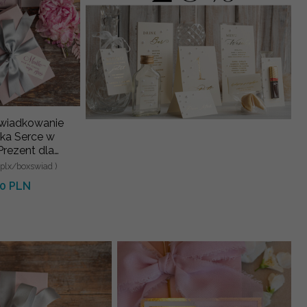
Świadkowanie
tka Serce w
Prezent dla
wej - Czy
plx/boxswiad )
z moja Świa
00 PLN