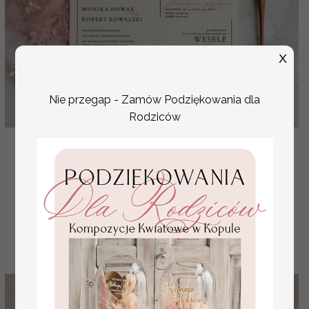
X
Nie przegap - Zamów Podziękowania dla
Rodziców
wyjątkowe zaproszenia ślubne, delikatne
minimalistyczne zaproszenie na ślub, zaproszenia ze
sznurkie
( 04/SKszn/z )
8.00 PLN