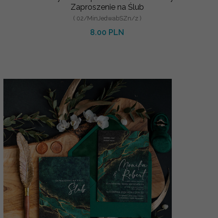
Zaproszenie na Ślub
( 02/MinJedwabSZn/z )
8.00 PLN