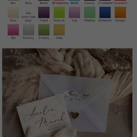
Beż
Biały
Bordo
Brzoskwinia
Błękit
Czarny
Czekolada
Czerwień
Eko
szary/eko
Ecru
brąz
Fiolet
Groszek
Lila
Miętowy
Niebieski
Orange
Róż
Srebrny
Zielony
Złoty