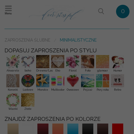
0
Menu
ZAPROSZENIA ŚLUBNE
MINIMALISTYCZNE
DOPASUJ ZAPROSZENIA PO STYLU
Akwarele
boho
Drewno/Las
Eko
Floral
Foto
glamour
Humor
Koronki
Ludowe
Morskie
Multicolor
Owocowe
Pejzaż
Pory roku
Retro
Wianki
Złote
ZNAJDŹ ZAPROSZENIA PO KOLORZE