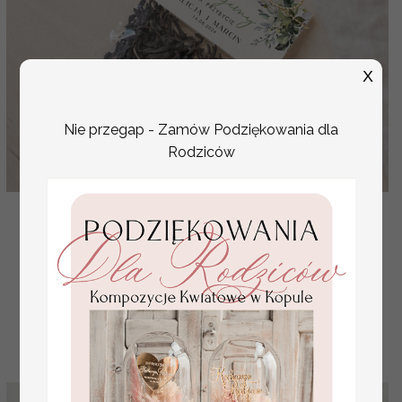
X
Nie przegap - Zamów Podziękowania dla
Rodziców
podziękowania prezenciki dla gości weselnych,
pomysłowe prezenty dla gości weselnych, mala
saszetka
( 27/Now/saszetka )
3.50 PLN