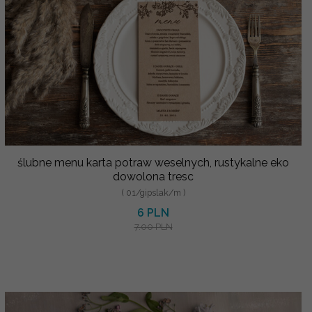
ślubne menu karta potraw weselnych, rustykalne eko
dowolona tresc
( 01/gipslak/m )
6 PLN
7.00 PLN