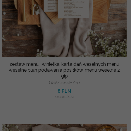
zestaw menu i winietka, karta dań weselnych menu
weselne plan podawania posiłków, menu weselne z
gip
( 01A/pleksiM/m )
8 PLN
10.00 PLN