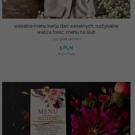
weselne menu karta dań weselnych, rustykalne
wasza treść, menu na ślub
( 01/pleksiM/m )
5 PLN
6.50 PLN