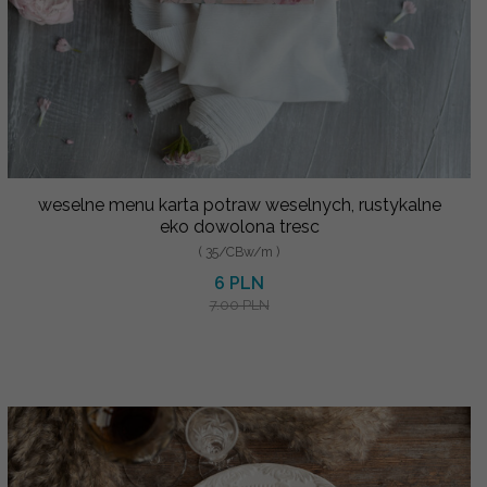
weselne menu karta potraw weselnych, rustykalne
eko dowolona tresc
( 35/CBw/m )
6 PLN
7.00 PLN