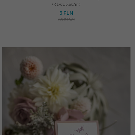
( 01/owblak/m )
6 PLN
7.00 PLN