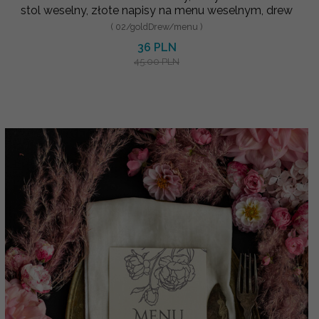
stol weselny, złote napisy na menu weselnym, drew
( 02/goldDrew/menu )
36 PLN
45.00 PLN