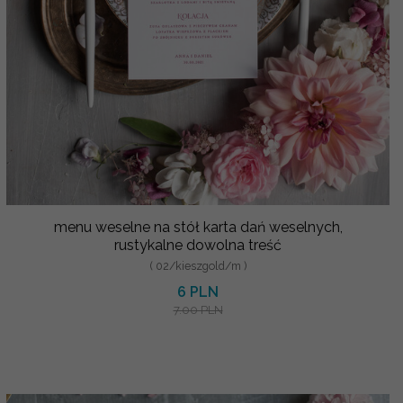
menu weselne na stół karta dań weselnych,
rustykalne dowolna treść
( 02/kieszgold/m )
6 PLN
7.00 PLN