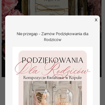
X
Nie przegap - Zamów Podziękowania dla
Rodziców
menu weselne na stół karta dań weselnych,
rustykalne dowolna treść na menu weselnym, karta
dań na we
( 04/goldSKLtag/m )
6 PLN