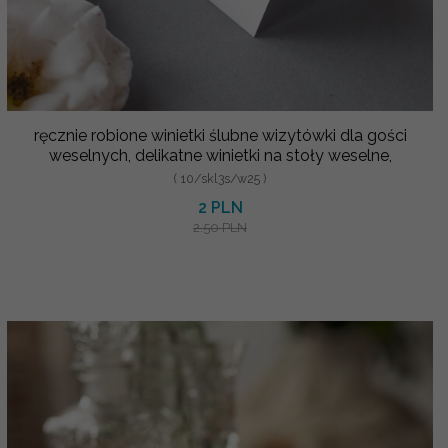
ręcznie robione winietki ślubne wizytówki dla gości
weselnych, delikatne winietki na stoły weselne,
( 10/skl3s/w25 )
2 PLN
2.50 PLN