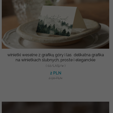
winietki weselne z grafiką góry i las delikatna grafika
na winietkach ślubnych, proste i eleganckie
( 02/LASj/w )
2 PLN
2.50 PLN