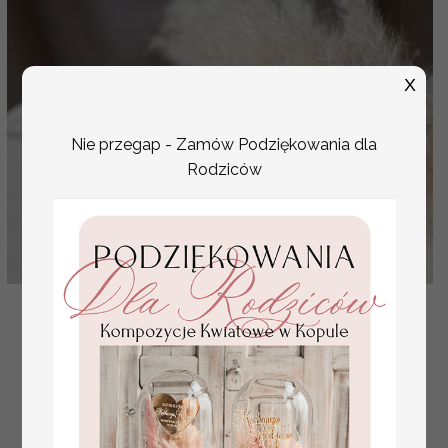
X
Nie przegap - Zamów Podziękowania dla
Rodziców
delikatne wizytówki na stół weselny, proste
wizytówki na stoły weselne, winietki ślubne, proste
wini
( 02/Now/w )
2 PLN
2.50 PLN