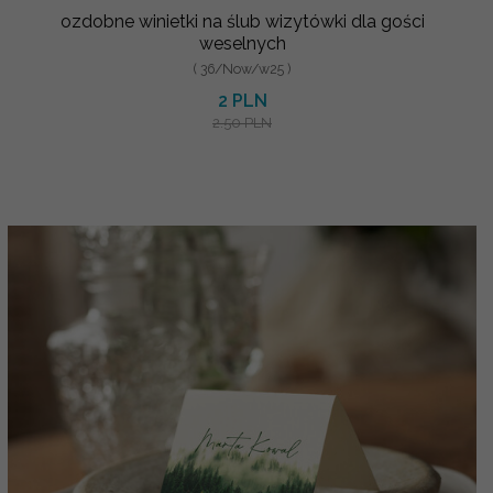
ozdobne winietki na ślub wizytówki dla gości
weselnych
( 36/Now/w25 )
2 PLN
2.50 PLN