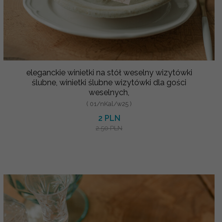
eleganckie winietki na stół weselny wizytówki
ślubne, winietki ślubne wizytówki dla gości
weselnych,
( 01/nKal/w25 )
2 PLN
2.50 PLN