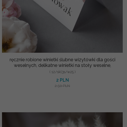
ręcznie robione winietki ślubne wizytówki dla gości
weselnych, delikatne winietki na stoły weselne,
( 12/skl3s/w25 )
2 PLN
2.50 PLN