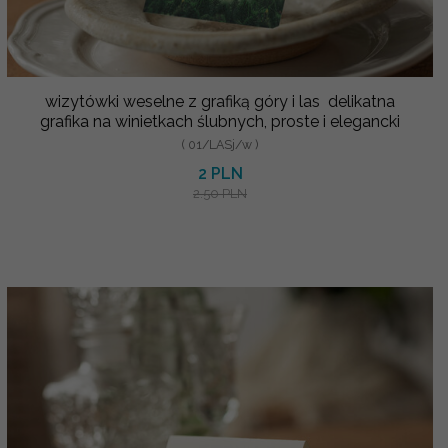
wizytówki weselne z grafiką góry i las delikatna
grafika na winietkach ślubnych, proste i elegancki
( 01/LASj/w )
2 PLN
2.50 PLN