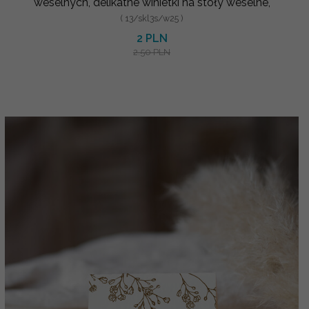
weselnych, delikatne winietki na stoły weselne,
( 13/skl3s/w25 )
2 PLN
2.50 PLN