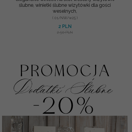
ślubne, winietki ślubne wizytówki dla gości
weselnych,
( 01/NW/w25 )
2 PLN
2.50 PLN