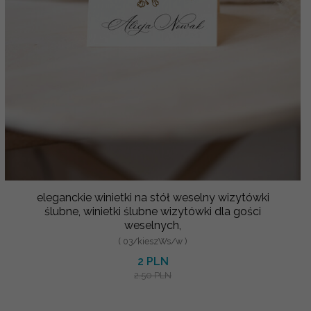
eleganckie winietki na stół weselny wizytówki
ślubne, winietki ślubne wizytówki dla gości
weselnych,
( 03/kieszWs/w )
2 PLN
2.50 PLN