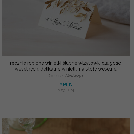
ręcznie robione winietki ślubne wizytówki dla gości
weselnych, delikatne winietki na stoły weselne,
( 02/kieszWs/w25 )
2 PLN
2.50 PLN