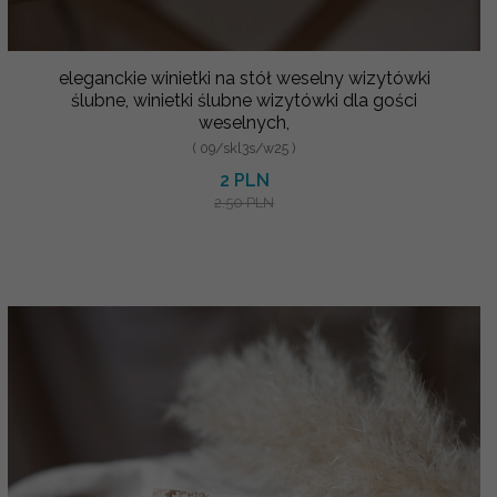
eleganckie winietki na stół weselny wizytówki
ślubne, winietki ślubne wizytówki dla gości
weselnych,
( 09/skl3s/w25 )
2 PLN
2.50 PLN