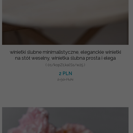
winietki ślubne minimalistyczne, eleganckie winietki
na stół weselny, winietka ślubna prosta i elega
( 01/kopZŁkalSs/w25 )
2 PLN
2.50 PLN