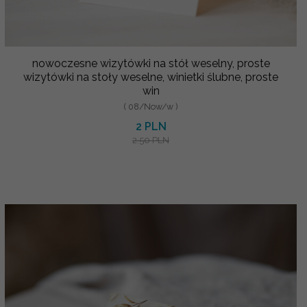
nowoczesne wizytówki na stół weselny, proste
wizytówki na stoły weselne, winietki ślubne, proste
win
( 08/Now/w )
2 PLN
2.50 PLN