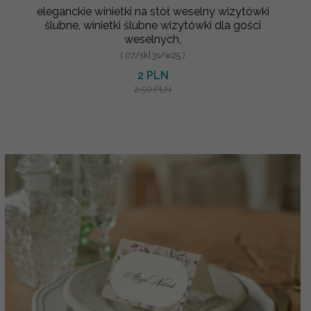
eleganckie winietki na stół weselny wizytówki
ślubne, winietki ślubne wizytówki dla gości
weselnych,
( 07/skl3s/w25 )
2 PLN
2.50 PLN