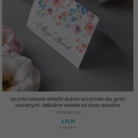
ręcznie robione winietki ślubne wizytówki dla gości
weselnych, delikatne winietki na stoły weselne,
( 06/skl3s/w25 )
2 PLN
2.50 PLN