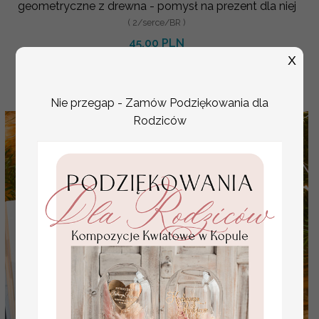
geometryczne z drewna - pomysł na prezent dla niej
( 2/serce/BR )
45.00 PLN
X
Nie przegap - Zamów Podziękowania dla
Rodziców