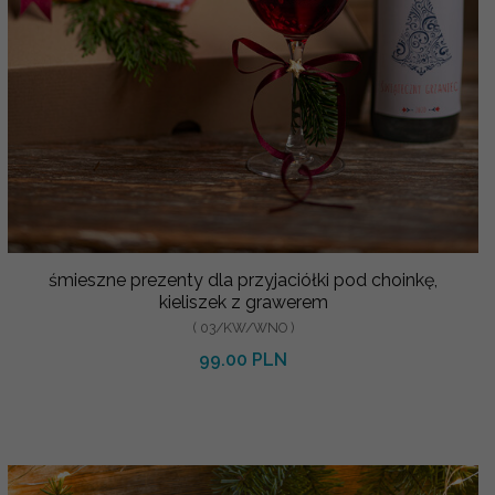
śmieszne prezenty dla przyjaciółki pod choinkę,
kieliszek z grawerem
( 03/KW/WNO )
99.00 PLN