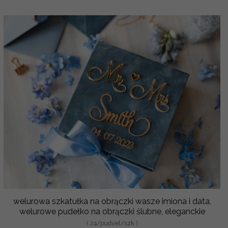
welurowa szkatułka na obrączki wasze imiona i data,
welurowe pudełko na obrączki ślubne, eleganckie
( 24/pudvel/szk )