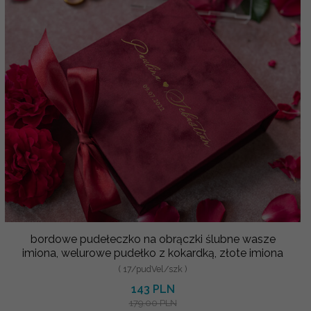
bordowe pudełeczko na obrączki ślubne wasze
imiona, welurowe pudełko z kokardką, złote imiona
( 17/pudVel/szk )
143 PLN
179.00 PLN