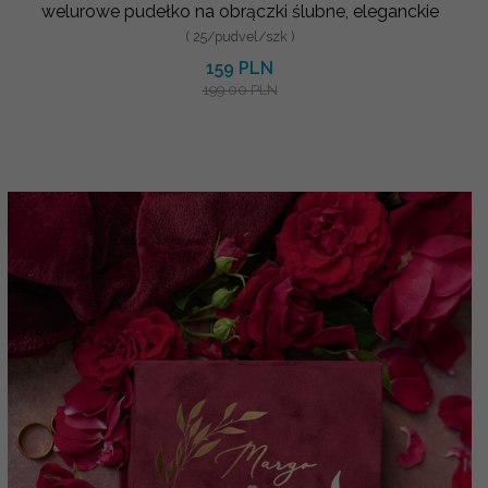
welurowe pudełko na obrączki ślubne, eleganckie
( 25/pudvel/szk )
159 PLN
199.00 PLN