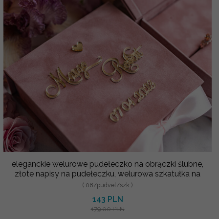
eleganckie welurowe pudełeczko na obrączki ślubne,
złote napisy na pudełeczku, welurowa szkatułka na
( 08/pudvel/szk )
143 PLN
179.00 PLN