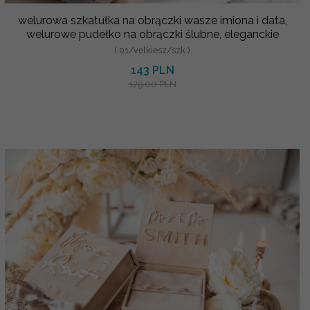
welurowa szkatułka na obrączki wasze imiona i data,
welurowe pudełko na obrączki ślubne, eleganckie
( 01/velkiesz/szk )
143 PLN
179.00 PLN