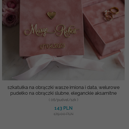
szkatułka na obrączki wasze imiona i data, welurowe
pudełko na obrączki ślubne, eleganckie aksamitne
( 06/pudvel/szk )
143 PLN
179.00 PLN