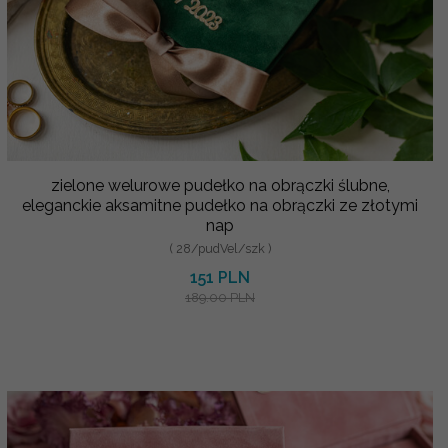
zielone welurowe pudełko na obrączki ślubne,
eleganckie aksamitne pudełko na obrączki ze złotymi
nap
( 28/pudVel/szk )
151 PLN
189.00 PLN