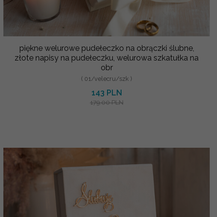
piękne welurowe pudełeczko na obrączki ślubne,
złote napisy na pudełeczku, welurowa szkatułka na
obr
( 01/velecru/szk )
143 PLN
179.00 PLN