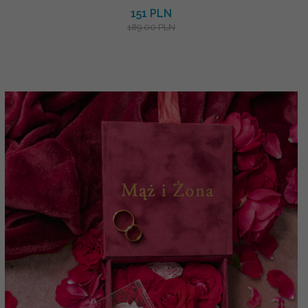
151 PLN
189.00 PLN