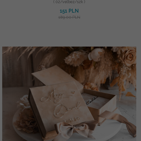
( 02/velbez/szk )
151 PLN
189.00 PLN