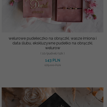
welurowe pudełeczko na obrączki, wasze imiona i
data ślubu, ekskluzywne pudełko na obrączki,
welurow
( 10/pudvel/szk )
143 PLN
179.00 PLN