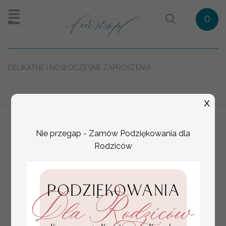
0
Menu
DELIKATNE I NOWOCZESNE ZAPROSZENIA
X
Nie przegap - Zamów Podziękowania dla
Rodziców
BEZPIECZNA DOSTAWA
INDYWIDUALNY PROJEKT
WYSOKA JAKOŚĆ
BEZPIECZNE PŁATNOŚCI