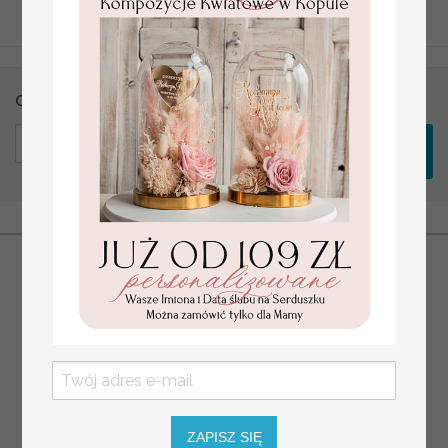
Otrzymuj informacje o nowościach i promocjach
ZAPISZ SIĘ
REGULAMIN
KONTAKT
POLITYKA PRYWATNOSCI RODO
WYSYŁKA I ODBIÓR OSOBISTY
O NAS
ZAPISZ SIĘ