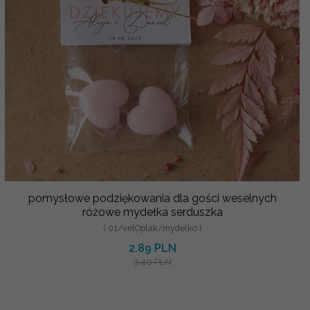
pomysłowe podziękowania dla gości weselnych
różowe mydełka serduszka
( 01/velOplak/mydelko )
2.89 PLN
3.40 PLN