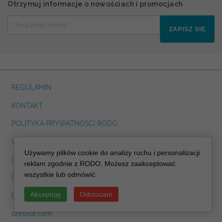
Otrzymuj informacje o nowościach i promocjach
ZAPISZ SIĘ
REGULAMIN
KONTAKT
POLITYKA PRYWATNOSCI RODO
WYSYŁKA I ODBIÓR OSOBISTY
Używamy plików cookie do analizy ruchu i personalizacji
O NAS
reklam zgodnie z RODO. Możesz zaakceptować
wszystkie lub odmówić.
CIASTECZKA
Akceptuję
Odrzucam
DLA WEDDING PLANERA
dreskot.com