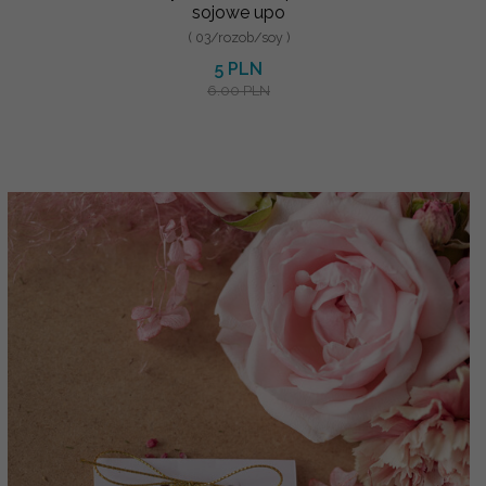
sojowe upo
( 03/rozob/soy )
5 PLN
6.00 PLN