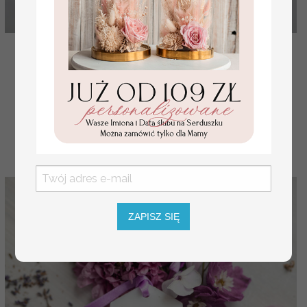
prezencik dla gości weselnych pachnąca świeczka
pomysł na prezent dla gości świeca zapachowa
( 01/glamP/świeca )
10 PLN
11.50 PLN
ZAPISZ SIĘ