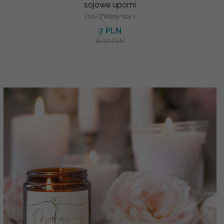
sojowe upomi
( 01/ZWsoy/soy )
7 PLN
8.00 PLN