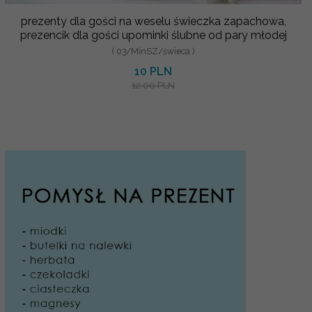
prezenty dla gości na weselu świeczka zapachowa,
prezencik dla gości upominki ślubne od pary młodej
( 03/MinSZ/świeca )
10 PLN
12.00 PLN