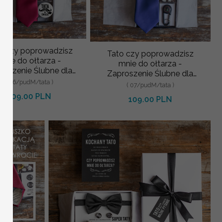
o czy poprowadzisz
Tato czy poprowadzisz
mnie do ołtarza -
mnie do ołtarza -
roszenie Ślubne dla
Zaproszenie Ślubne dla
dziców - Bordowy
( 06/pudM/tata )
Rodziców - Granatowy
( 07/pudM/tata )
Krawat dla Taty z
Krawat dla Taty
109.00 PLN
109.00 PLN