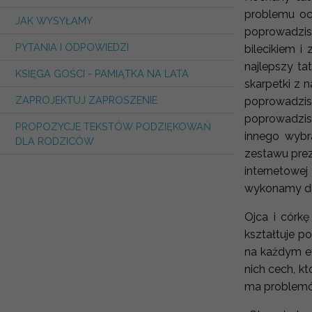
problemu oc
JAK WYSYŁAMY
poprowadzisz
PYTANIA I ODPOWIEDZI
bilecikiem i
najlepszy t
KSIĘGA GOŚCI - PAMIĄTKA NA LATA
skarpetki z
ZAPROJEKTUJ ZAPROSZENIE
poprowadzi
poprowadzisz
PROPOZYCJE TEKSTÓW PODZIĘKOWAŃ
innego wybr
DLA RODZICÓW
zestawu prez
internetowej
wykonamy dla
Ojca i córk
kształtuje p
na każdym et
nich cech, k
ma problemów