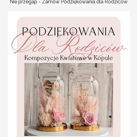
Nie przegap - Zamów Podziękowania dla Rodziców
Tat
 poprowadzisz
Tato czy poprowadzisz
tarza elegancki
mnie do ołtarza -
Zap
a taty szelki,
Zaproszenie Ślubne dla
Ro
inki do mankietu
pudM/tata )
Rodziców - Krawat dla Taty
( 09/pudM/tata )
z dedykacj
.00 PLN
109.00 PLN