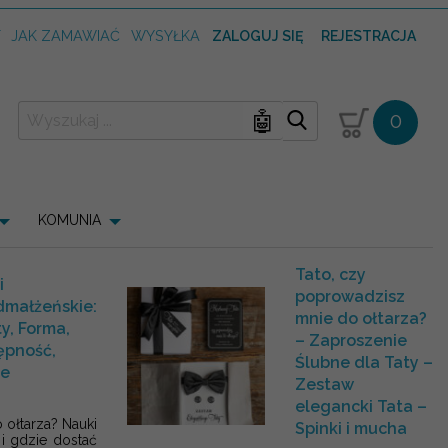
T
JAK ZAMAWIAĆ
WYSYŁKA
ZALOGUJ SIĘ
REJESTRACJA
🤖
0
KOMUNIA
Tato, czy
i
poprowadzisz
dmałżeńskie:
mnie do ołtarza?
y, Forma,
– Zaproszenie
ępność,
Ślubne dla Taty –
ne
Zestaw
elegancki Tata –
ołtarza? Nauki
Spinki i mucha
 i gdzie dostać