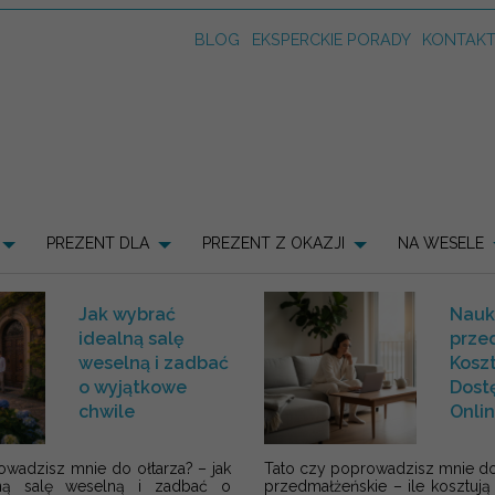
BLOG
EKSPERCKIE PORADY
KONTAK
PREZENT DLA
PREZENT Z OKAZJI
NA WESELE
Jak wybrać
Nauk
idealną salę
prze
weselną i zadbać
Koszt
o wyjątkowe
Dost
chwile
Onli
owadzisz mnie do ołtarza? – jak
Tato czy poprowadzisz mnie do 
ną salę weselną i zadbać o
przedmałżeńskie – ile kosztują