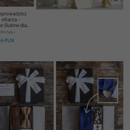
poprowadzisz
 ołtarza -
e Ślubne dla
w - czarny
dM/tata )
la Taty z d
00 PLN