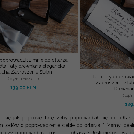
 poprowadzisz mnie do ołtarza
dla Taty drewniana elegancka
mucha Zaproszenie Ślubn
Tato czy poprowadz
( 03/mucha/tata )
Zaproszenie Ślub
139.00 PLN
Drewnian
( 04/m
129
z się jak poprosić tatę żeby poprowadził cię do ołtar
m lodów o poprowadzenie ciebie do ołtarza ? Mamy idealn
 czy poprowadzisz mnie do ołtarza? Jeśli nie chcesz pro