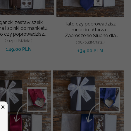
gancki zestaw szelki,
Tato czy poprowadzisz
a i spinki do mankietu,
mnie do ołtarza -
to czy poprowadzisz
Zaproszenie Ślubne dla
mnie do ołtarza ?
Rodziców - Granatowy
( 11/pudM/tata )
( 08/pudM/tata )
Krawat dla Taty
149.00 PLN
139.00 PLN
X