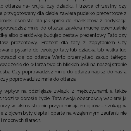
 ołtarza na- wujku czy dziadku. I trzeba chrzestny czy
e przygotowany dla ciebie zawiera pudełko prezentowe z
minki osobiste dla jak spinki do mankietów z dedykacją
oprowadzisz mnie do ołtarza zawiera muchę ewentualnie
dkę albo piersiówkę budując zestaw prezentowy Tato czy
taw prezentowy. Prezent dla taty z zapytaniem Czy
owane pytanie do twojego taty lub dziadka lub wujka lub
rowadzi cię do ołtarza Warto przemyśleć zakup takiego
zenie do ołtarza twoich bliskich Jeśli na naszej stronie
prośbą Czy poprowadzisz mnie do ołtarza napisz do nas a
 czy poprowadzisz mnie do ołtarza
mny wpływ na późniejsze związki z mężczyznami, a także
wchodzi w dorosłe życie. Tata swoją obecnością wspierał ją
órzy w jakimś stopniu przypominają im ojców – szukają w
cje z ojcem były ciepłe i oparte na wzajemnym zaufaniu nie
i mocnych filarach.