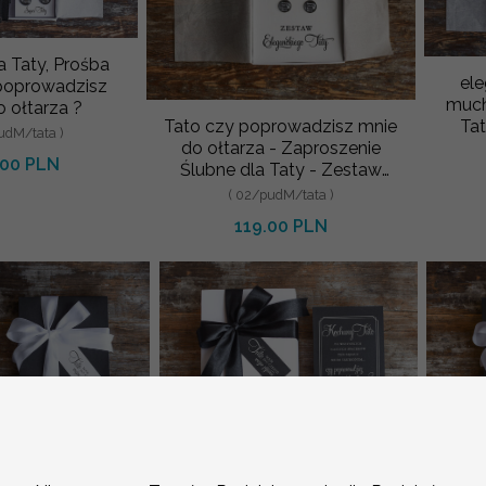
a Taty, Prośba
ele
poprowadzisz
much
 ołtarza ?
Tato czy poprowadzisz mnie
Ta
udM/tata )
do ołtarza - Zaproszenie
.00 PLN
Ślubne dla Taty - Zestaw
elegancki Tata- Spinki
( 02/pudM/tata )
119.00 PLN