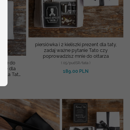
piersiówka i 2 kieliszki prezent dla taty,
zadaj ważne pytanie Tato czy
poprowadzisz mnie do ołtarza
mnie do
( 05/pudSR/tata )
ubne dla
189.00 PLN