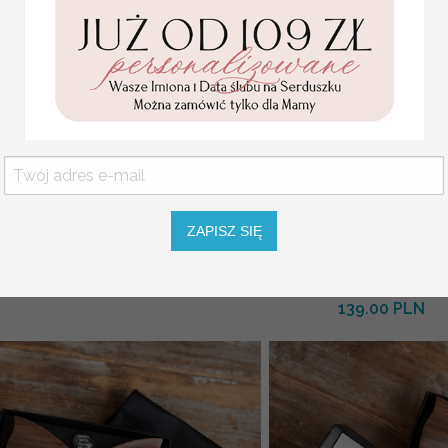
zentowy dla taty, zadaj
nie Tato czy poprowadzisz
nie do ołtarza ?
Tato czy poprowadzisz 
( 03/pudSR/tata )
ZAPISZ SIĘ
ołtarza - Zaproszenie Śl
179.00 PLN
Rodziców - Bordowy Krawat dla Taty
z
( 05/pudM/tata )
139.00 PLN