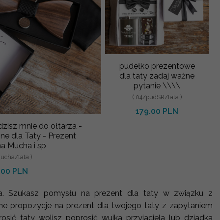
pudełko prezentowe
dla taty zadaj ważne
pytanie \\\\
( 04/pudSR/tata )
179.00 PLN
isz mnie do ołtarza -
ne dla Taty - Prezent
a Mucha i sp
ucha/tata )
.00 PLN
za. Szukasz pomysłu na prezent dla taty w związku z
e propozycje na prezent dla twojego taty z zapytaniem
sić taty wolisz poprosić wujka przyjaciela lub dziadka