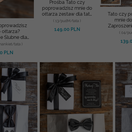
Prośba Tato czy
poprowadzisz mnie do
Tato czy 
ołtarza zestaw dla taty
mnie do
szelki mucha i spinki do
( 13/pudM/tata )
poprowadzisz
Zaproszeni
mankietów
149.00 PLN
 ołtarza?
Rodzicó
( 04/pu
e Ślubne dla
Krawat d
139.
o i Spinki do
mankiet/tata )
kietów
00 PLN