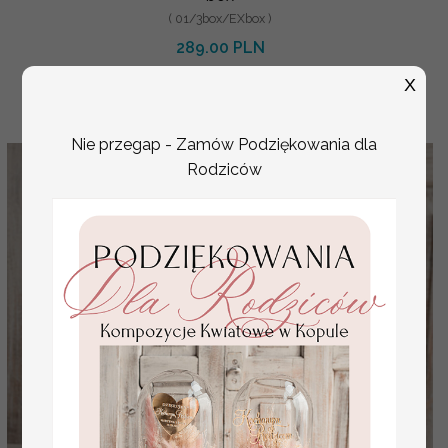
( 01/3box/EXbox )
289.00 PLN
X
Nie przegap - Zamów Podziękowania dla
Rodziców