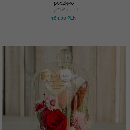
podzięko
( 03/Fx/Rodzice )
163.00 PLN