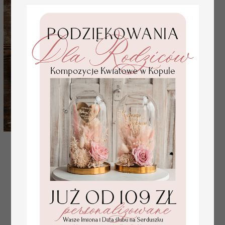
Koła Mąż i Żona - Obręcze Napisy Żona i Mąż na
Ślub i Wesele
( 01/smpl/kola )
55.00 PLN