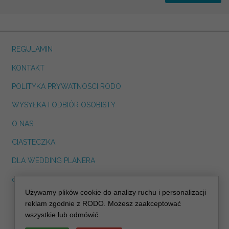
REGULAMIN
KONTAKT
POLITYKA PRYWATNOSCI RODO
WYSYŁKA I ODBIÓR OSOBISTY
O NAS
CIASTECZKA
DLA WEDDING PLANERA
dreskot.com
Używamy plików cookie do analizy ruchu i personalizacji
info@decoris.pl
reklam zgodnie z RODO. Możesz zaakceptować
wszystkie lub odmówić.