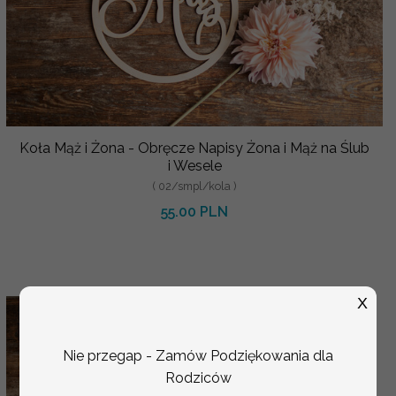
Koła Mąż i Żona - Obręcze Napisy Żona i Mąż na Ślub
i Wesele
( 02/smpl/kola )
55.00 PLN
X
Nie przegap - Zamów Podziękowania dla
Rodziców