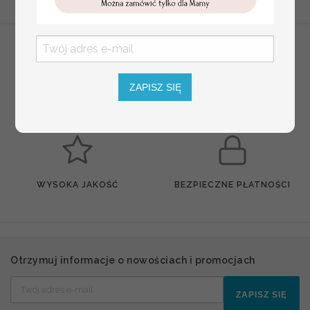
ZAPISZ SIĘ
BEZPIECZNA DOSTAWA
INDYWIDUALNY PROJEKT
WYSOKA JAKOŚĆ
BEZPIECZNE PŁATNOŚCI
Otrzymuj informacje o nowościach i promocjach
ZAPISZ SIĘ