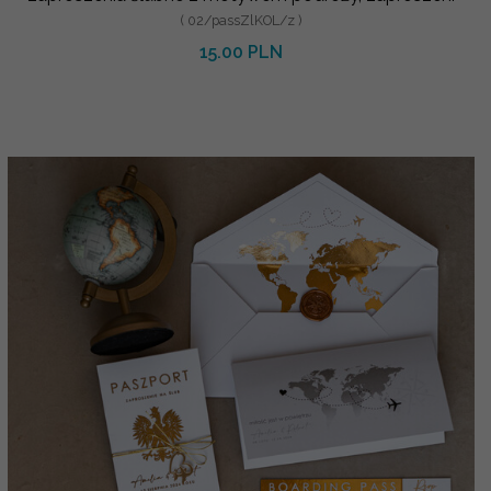
( 02/passZlKOL/z )
15.00 PLN