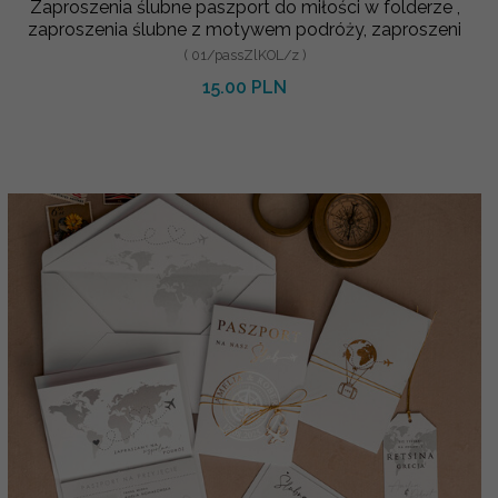
Zaproszenia ślubne paszport do miłości w folderze ,
zaproszenia ślubne z motywem podróży, zaproszeni
( 01/passZlKOL/z )
15.00 PLN