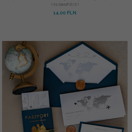
( 01/passFzl/z )
14.00 PLN