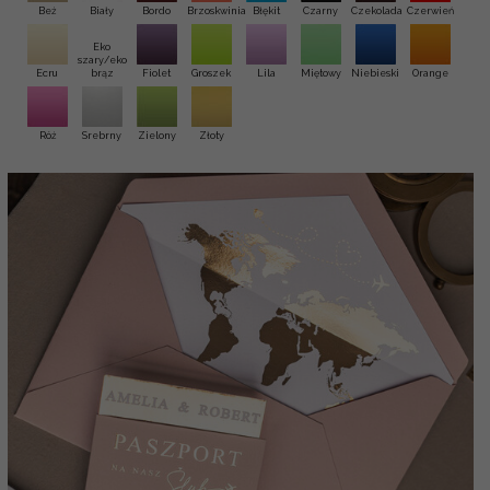
Beż
Biały
Bordo
Brzoskwinia
Błękit
Czarny
Czekolada
Czerwień
Eko
szary/eko
Ecru
brąz
Fiolet
Groszek
Lila
Miętowy
Niebieski
Orange
Róż
Srebrny
Zielony
Złoty