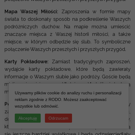
Mapa Waszej Miłości:
Zaproszenia w formie mapy
świata to doskonały sposób na podkreślenie Waszych
podróżniczych duchów. Na mapie można umieścić
znaczące miejsca z Waszej historii miłości, a także
miejsce, w którym odbędzie się ślub. To symboliczne
połączenie Waszych przeszłych i przyszłych przygód.
Karty Pokładowe:
Zamiast tradycyjnych zaproszeń,
wydajcie karty pokładowe, które będą zawierały
informacje o Waszym ślubie jako podróży. Goście będą
mieli swoje miejsca przy \"lotniczym\" stoliku i dostaną
możliwość \"zameldowania\" na Waszym weselu.
Używamy plików cookie do analizy ruchu i personalizacji
reklam zgodnie z RODO. Możesz zaakceptować
Personalizacja:
Niezależnie od wybranej formy
wszystkie lub odmówić.
zaproszeń, każde z nich można spersonalizować,
Akceptuję
Odrzucam
dodając Wasze imiona, datę ślubu i inne szczegóły,
które są dla Was ważne. To sprawi, że zaproszenia staną
się jeszcze bardziej wyjątkowe i będą odzwierciedlały