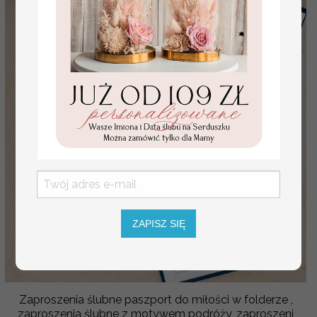
ZAPISZ SIĘ
Zaproszenia ślubne paszport do miłości w folderze ,
zaproszenia ślubne z motywem podróży, zaproszeni