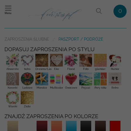
0
Menu
ZAPROSZENIA ŚLUBNE
PASZPORT / PODRÓŻE
DOPASUJ ZAPROSZENIA PO STYLU
Akwarele
boho
Drewno/Las
Eko
Floral
Foto
glamour
Humor
Koronki
Ludowe
Morskie
Multicolor
Owocowe
Pejzaż
Pory roku
Retro
Wianki
Złote
ZNAJDŹ ZAPROSZENIA PO KOLORZE