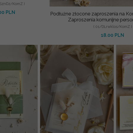
zaproszenia na
lSznDz/KomZ )
ę ze sznurk
00 PLN
Podłużne złocone zaproszenia na K
Zaproszenia komunijne pers
( 01/DLrwklos/KomZ )
18.00 PLN