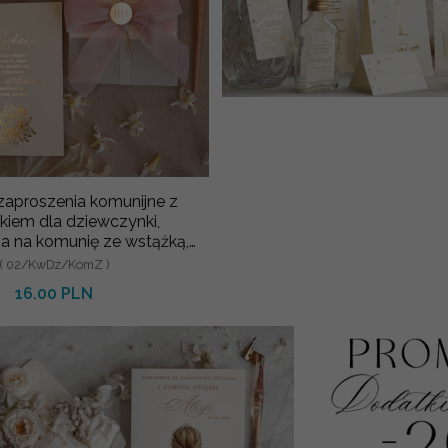
aproszenia komunijne z
iem dla dziewczynki,
a na komunię ze wstążką,
złote z
( 02/KwDz/KomZ )
16.00 PLN