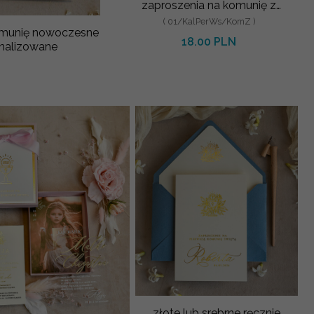
zaproszenia na komunię z
perełkami, złote zaproszen
( 01/KalPerWs/KomZ )
omunię nowoczesne
18.00 PLN
onalizowane
złote lub srebrne ręcznie