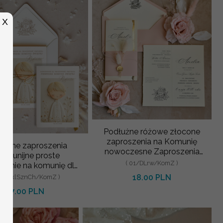
X
Podłużne różowe złocone
zaproszenia na Komunię
ikatne zaproszenia
nowoczesne Zaproszenia
omunijne proste
komunijne personalizowane
( 01/DLrw/KomZ )
zenie na komunię dla
pca zaproszenia na
18.00 PLN
 01/sklSznCh/KomZ )
komunię ze
7.00 PLN