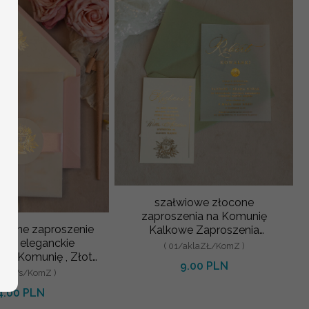
szałwiowe złocone
zaproszenia na Komunię
ikatne zaproszenie
Kalkowe Zaproszenia
ne, eleganckie
komunijne personalizowane
( 01/aklaZŁ/KomZ )
 na Komunię , Złote
zaproszenia k
9.00 PLN
szenia na Kom
/tagWs/KomZ )
4.00 PLN