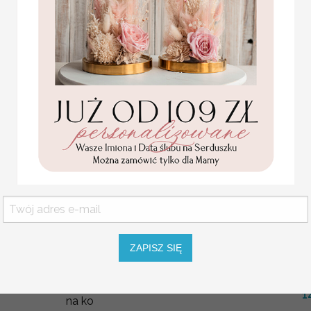
różowe del
Komunij
ZAPISZ SIĘ
zaproszenia
Zapro
nckie zaproszenia komunijne złocone,
( 01
 na komunię z kwiatami, złote zaproszenia
1
na ko