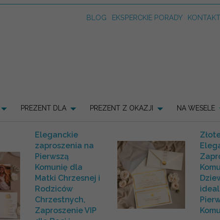
BLOG
EKSPERCKIE PORADY
KONTAK
PREZENT DLA
PREZENT Z OKAZJI
NA WESELE
Eleganckie
Złote
zaproszenia na
Eleg
Pierwszą
Zapr
Komunię dla
Komu
Matki Chrzesnej i
Dzie
Rodziców
idea
Chrzestnych,
Pier
Zaproszenie VIP
Komu