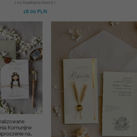
( 01/KopWsKw/KomZ )
18.00 PLN
nalizowane
nia Komunijne
aproszenie na