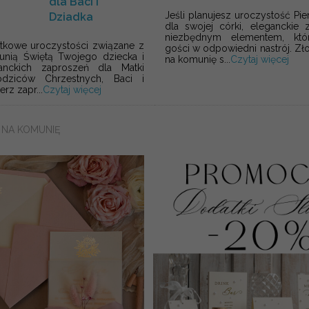
dla Baci i
Jeśli planujesz uroczystość Pi
Dziadka
dla swojej córki, eleganckie 
niezbędnym elementem, któ
ątkowe uroczystości związane z
gości w odpowiedni nastrój. Zł
unią Świętą Twojego dziecka i
na komunię s...
Czytaj więcej
anckich zaproszeń dla Matki
odziców Chrzestnych, Baci i
rz zapr...
Czytaj więcej
 NA KOMUNIĘ