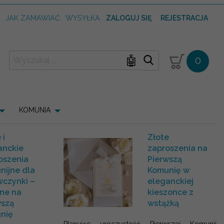
T
JAK ZAMAWIAĆ
WYSYŁKA
ZALOGUJ SIĘ
REJESTRACJA
🤖
0
KOMUNIA
 i
Złote
anckie
zaproszenia na
oszenia
Pierwszą
nijne dla
Komunię w
wczynki –
eleganckiej
lne na
kieszonce z
wszą
wstążką
nię
Planując uroczystość Pierwszej Komunii