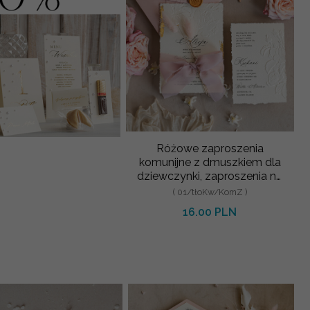
Różowe zaproszenia
komunijne z dmuszkiem dla
dziewczynki, zaproszenia na
komunię ze wstążką, złote z
( 01/tłoKw/KomZ )
16.00 PLN