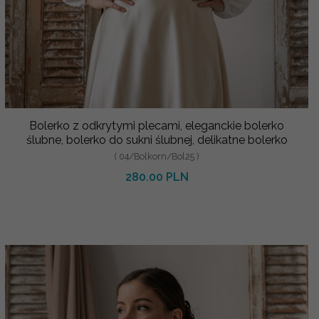
Bolerko z odkrytymi plecami, eleganckie bolerko
ślubne, bolerko do sukni ślubnej, delikatne bolerko
( 04/Bolkorn/Bol25 )
280.00 PLN