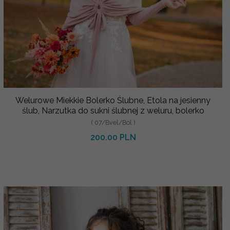
Welurowe Miekkie Bolerko Ślubne, Etola na jesienny
ślub, Narzutka do sukni ślubnej z weluru, bolerko
( 07/Bvel/Bol )
200.00 PLN