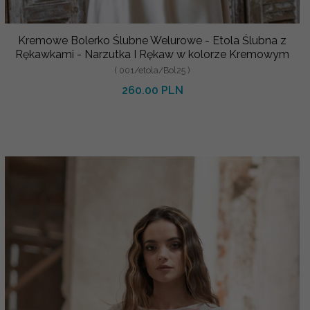
Kremowe Bolerko Ślubne Welurowe - Etola Ślubna z
Rękawkami - Narzutka I Rękaw w kolorze Kremowym
( 001/etola/Bol25 )
260.00 PLN