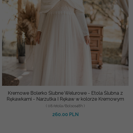
Kremowe Bolerko Ślubne Welurowe - Etola Ślubna z
Rękawkami - Narzutka I Rękaw w kolorze Kremowym
( 08/etola/Bolsos48h )
260.00 PLN