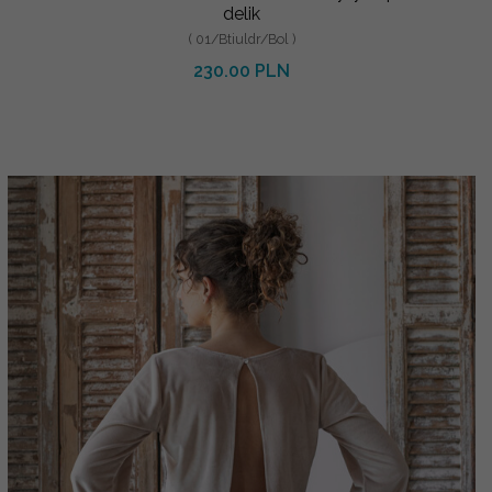
delik
( 01/Btiuldr/Bol )
230.00 PLN