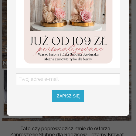
ZAPISZ SIĘ
Tato czy poprowadzisz mnie do ołtarza -
Zaproszenie Ślubne dla Rodziców - czarny Krawat