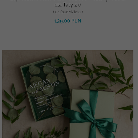
dla Taty z d
( 04/pudM/tata )
139.00 PLN