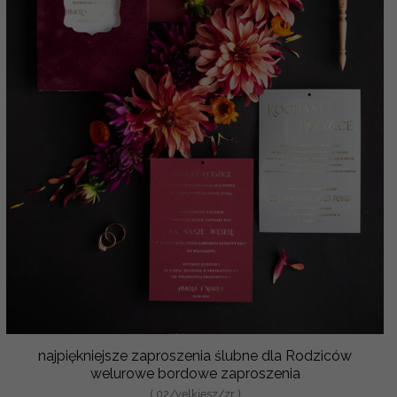
najpiękniejsze zaproszenia ślubne dla Rodziców
welurowe bordowe zaproszenia
( 02/velkiesz/zr )