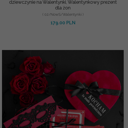
dziewczynie na Walentynki, Walentynkowy prezent
dla żon
( 02/NowS/Walentynki )
179.00 PLN