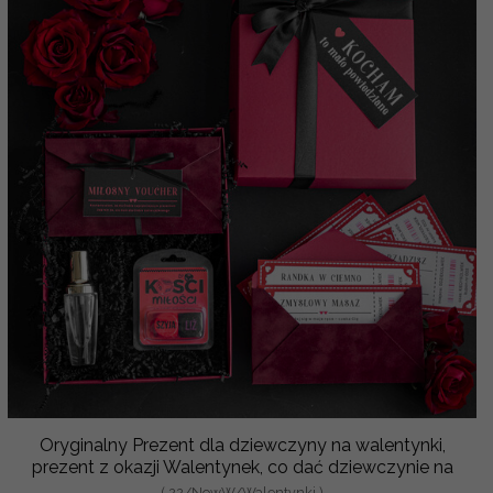
Oryginalny Prezent dla dziewczyny na walentynki,
prezent z okazji Walentynek, co dać dziewczynie na
( 22/NowW/Walentynki )