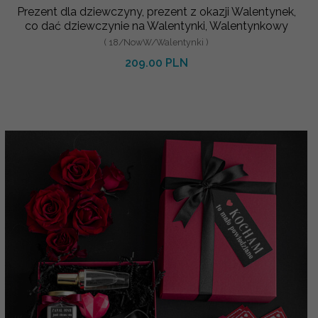
Prezent dla dziewczyny, prezent z okazji Walentynek,
co dać dziewczynie na Walentynki, Walentynkowy
( 18/NowW/Walentynki )
209.00 PLN