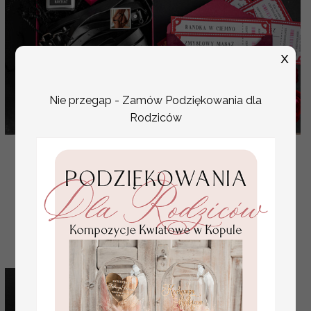
X
Nie przegap - Zamów Podziękowania dla
Rodziców
pomysł na prezent dla dziewczyny na walentynki, co
dać dziewczynie na Walentynki, Walentynkowy preze
( 13/NowW/Walentynki )
299.00 PLN