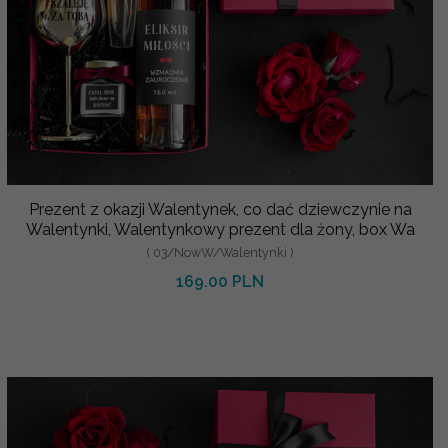
Prezent z okazji Walentynek, co dać dziewczynie na
Walentynki, Walentynkowy prezent dla żony, box Wa
( 03/NowW/Walentynki )
169.00 PLN