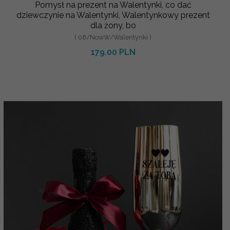
Pomysł na prezent na Walentynki, co dać
dziewczynie na Walentynki, Walentynkowy prezent
dla żony, bo
( 08/NowW/Walentynki )
179.00 PLN