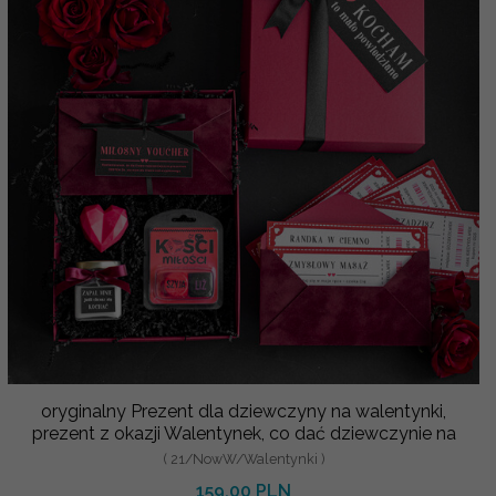
oryginalny Prezent dla dziewczyny na walentynki,
prezent z okazji Walentynek, co dać dziewczynie na
( 21/NowW/Walentynki )
159.00 PLN