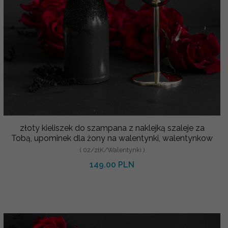
złoty kieliszek do szampana z naklejką szaleje za
Tobą, upominek dla żony na walentynki, walentynkow
( 02/złK/Walentynki )
149.00 PLN