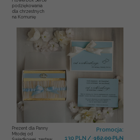
Flowerbox Serce
podziękowania
dla chrzestnych
na Komunię
Prezent dla Panny
Promocja:
Młodej od
130 PLN
/
162.00 PLN
Świadkowej, zestaw