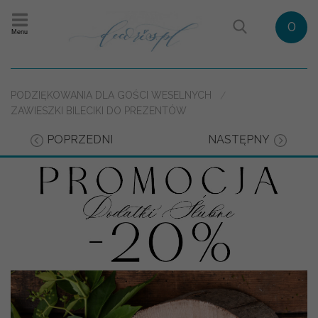
0
Menu
PODZIĘKOWANIA DLA GOŚCI WESELNYCH
ZAWIESZKI BILECIKI DO PREZENTÓW
POPRZEDNI
NASTĘPNY