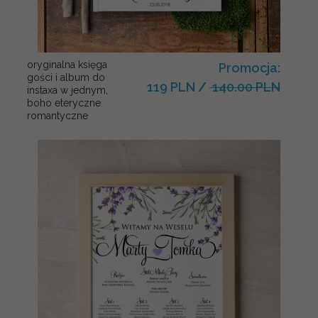
oryginalna księga
Promocja:
gości i album do
119 PLN
/
140.00 PLN
instaxa w jednym,
boho eteryczne
romantyczne