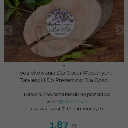
Prev
Nast
-
Podziekowania Dla Gosci Weselnych,
Zawieszki Do Prezentów Dla Gości
kolekcja:
Zawieszki bileciki do prezentów
wzór:
56/ccs/tago
czas realizacji:
7-10 dni roboczych
1.87
ZŁ