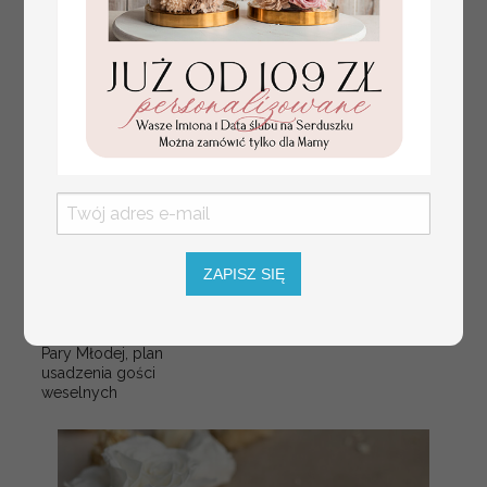
plan stołów
Promocja:
weselnych
100 PLN
/
125.00 PLN
usadzenie gości na
weselu, tablica
ZAPISZ SIĘ
informacyjna dla
gości weselnych,
plan stołów na
weselu ze zdjęciem
Pary Młodej, plan
usadzenia gości
weselnych