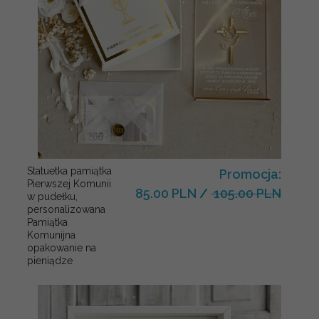
Statuetka pamiątka
Promocja:
Pierwszej Komunii
85.00 PLN
/
105.00 PLN
w pudełku,
personalizowana
Pamiątka
Komunijna
opakowanie na
pieniądze