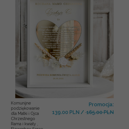
Komunijne
Promocja:
podziękowanie
139.00 PLN
/
165.00 PLN
dla Matki i Ojca
Chrzestnego
Rama i kwiaty ,