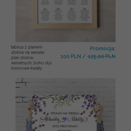
tablica z planem
Promocja:
stołów na wesele
100 PLN
/
125.00 PLN
plan stołów
weselnych, boho styl
kolorowe kwiaty