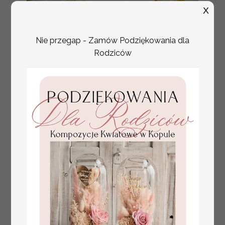
X
Nie przegap - Zamów Podziękowania dla
Rodziców
numerki na stół weselny
Promocja:
z tłoczonymi kwiatami,
10 PLN
/
13.00 PLN
eleganckie numerki na
stoły weselne, tłoczone
numerki na stół weselny,
dekoracja stołów
weselnych tłoczone
kwiaty