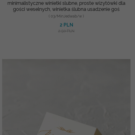
minimalistyczne winietki slubne, proste wizytówki dla
gości weselnych, winietka ślubna usadzenie goś
( 03/MinJedwab/w )
2 PLN
2.50 PLN