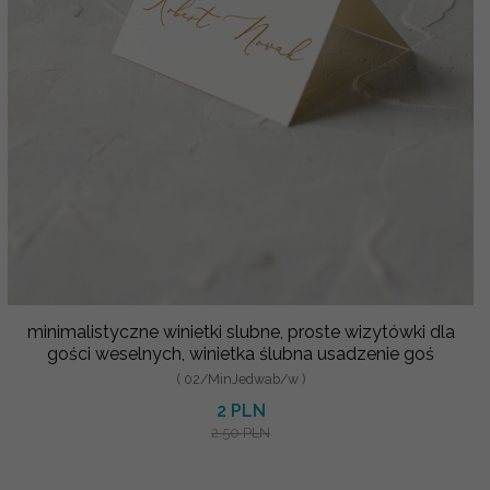
minimalistyczne winietki slubne, proste wizytówki dla
gości weselnych, winietka ślubna usadzenie goś
( 02/MinJedwab/w )
2 PLN
2.50 PLN