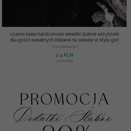
czarno białe hardcorowe winietki ślubne wizytówki
dla gości weselnych idelane na wesele w stylu got
( 01/czarne/w )
2.4 PLN
3.00 PLN