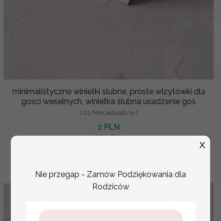
minimalistyczne winietki slubne, proste wizytówki dla
gości weselnych, winietka ślubna usadzenie goś
( 01/MinJedwab/w )
2 PLN
2.50 PLN
X
Nie przegap - Zamów Podziękowania dla
Rodziców