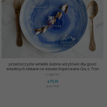
przeźroczyste winietki ślubne wizytówki dla gości
weselnych idelane na wesele inspirowane Grą o Tron
( 1/got/w )
4 PLN
4.50 PLN