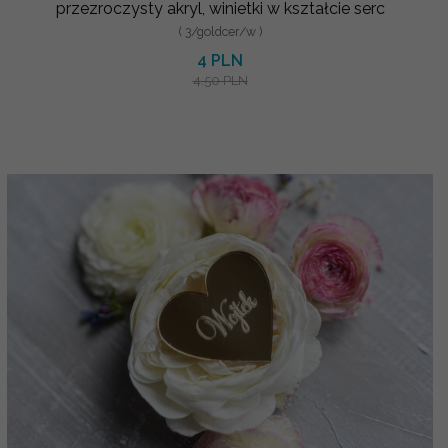
przezroczysty akryl, winietki w kształcie serc
( 3/goldcer/w )
4 PLN
4.50 PLN