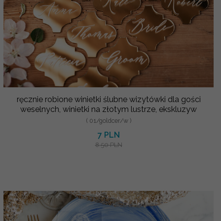
ręcznie robione winietki ślubne wizytówki dla gości
weselnych, winietki na złotym lustrze, ekskluzyw
( 01/goldcer/w )
7 PLN
8.50 PLN