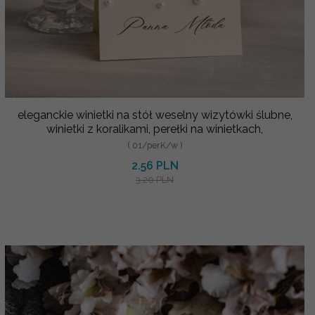
eleganckie winietki na stół weselny wizytówki ślubne,
winietki z koralikami, perełki na winietkach,
( 01/perK/w )
2.56 PLN
3.20 PLN