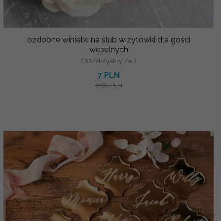
ozdobne winietki na ślub wizytówki dla gości
weselnych
( 02/zlotyakryl/w )
7 PLN
8.50 PLN