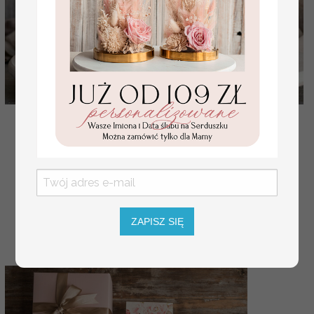
prezent od serca ramka z okazji dnia mamy,
podziękowanie złote serce i kwiaty w ramce -
prezent na d
( 05/serceRkw/DLAMAMY )
129.00 PLN
179.00 PLN
ZAPISZ SIĘ