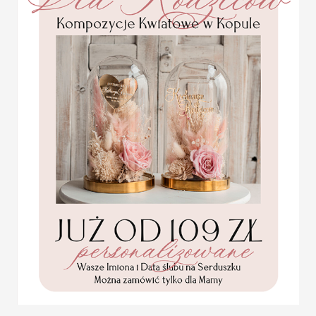
Statuetka pamiątka
Pierwszej Komunii w
pudełku,
personalizowana
Pamiątka Komunijna
opakowanie na pieniądze
Promocja:
85.00 PLN
/
105.00
PLN