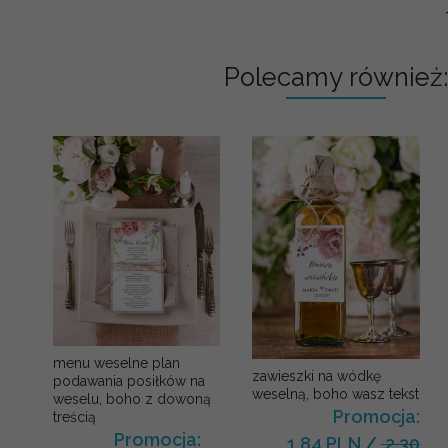
Polecamy również:
menu weselne plan
zawieszki na wódkę
podawania posiłków na
weselną, boho wasz tekst
weselu, boho z dowoną
Promocja:
treścią
Promocja:
1.84 PLN
/
2.30