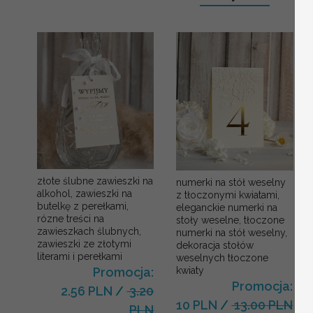
złote ślubne zawieszki na
numerki na stół weselny
alkohol, zawieszki na
z tłoczonymi kwiatami,
butelkę z perełkami,
eleganckie numerki na
rózne treści na
stoły weselne, tłoczone
zawieszkach ślubnych,
numerki na stół weselny,
zawieszki ze złotymi
dekoracja stołów
literami i perełkami
weselnych tłoczone
kwiaty
Promocja:
Promocja:
2.56 PLN
/
3.20
10 PLN
/
13.00 PLN
PLN