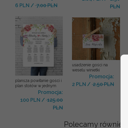
6 PLN
/
7.00 PLN
PLN
usadzenie gości na
weselu winietki
Promocja:
plansza powitanie gości i
2 PLN
/
2.50 PLN
plan stołów w jednym
Promocja:
100 PLN
/
125.00
PLN
Polecamy również: