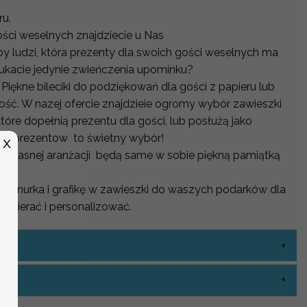
ru.
ości weselnych znajdziecie u Nas
py ludzi, która prezenty dla swoich gości weselnych ma
ukacie jedynie zwieńczenia upominku?
ękne bileciki do podziękowań dla gości z papieru lub
ość. W nazej ofercie znajdzieie ogromy wybór zawieszki
tóre dopełnią prezentu dla gości, lub posłużą jako
snych prezentow to świetny wybór!
X
o własnej aranżacji będą same w sobie piękną pamiątką
, sznurka i grafikę w zawieszki do waszych podarków dla
ybierać i personalizować.