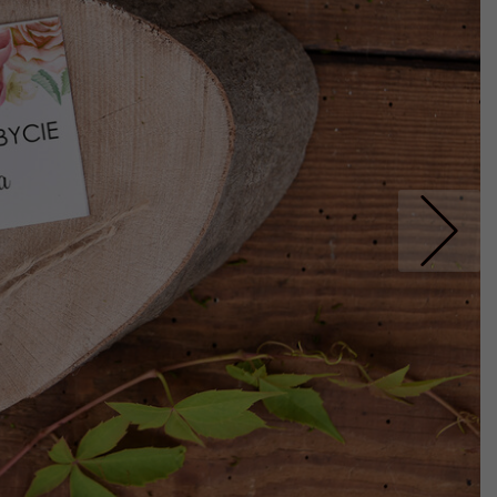
Nastepne