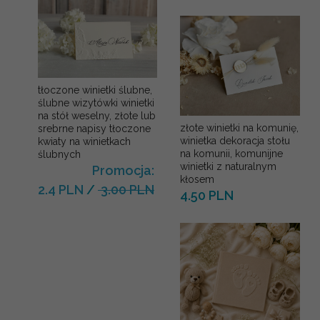
tłoczone winietki ślubne,
ślubne wizytówki winietki
na stół weselny, złote lub
złote winietki na komunię,
srebrne napisy tłoczone
winietka dekoracja stołu
kwiaty na winietkach
na komunii, komunijne
ślubnych
winietki z naturalnym
Promocja:
kłosem
2.4 PLN
/
3.00 PLN
4.50 PLN