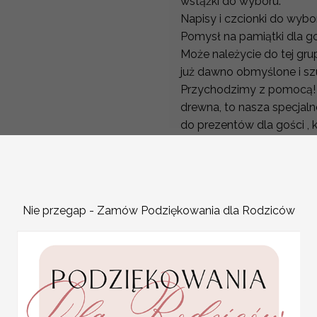
wstążki do wyboru.
Napisy i czcionki do wybo
Pomysł na pamiątki dla g
Może należycie do tej gru
już dawno obmyślone i sz
Przychodzimy z pomocą! Pi
drewna, to nasza specjaln
do prezentów dla gości , k
winietki. bileciki do wla
Te drewniane zawieszki d
z Waszego wesela.
Oczywiście kolory papieru
Nie przegap - Zamów Podziękowania dla Rodziców
gości możecie dowolnie w
WYPEŁNIENIE
KOLOR SZNURKA