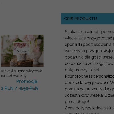
-
OPIS PRODUKTU
Szukacie inspiracji i po
wiecie jakie przygotować
upominki podziękowania za
weselnych przygotowujemy
podarunki dla gości wese
co oznacza że mogą zawi
datę uroczystości.
winietki ślubne wizytówki
na stół weselny
Różnorodne i spersonaliz
Promocja:
podkreślą wyjątkowość W
2 PLN
/
2.50 PLN
oryginalne prezenty dla 
uczestników wesela. Dzię
go na długo!
Cena dotyczy jednej sztuk