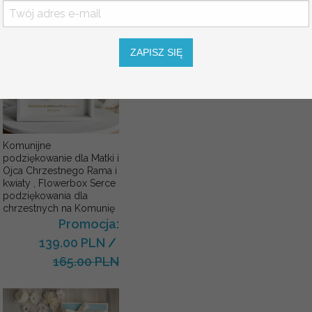
ZAPISZ SIĘ
Komunijne
podziękowanie dla Matki i
Ojca Chrzestnego Rama i
kwiaty , Flowerbox Serce
podziękowania dla
chrzestnych na Komunię
Promocja:
139.00 PLN
/
165.00 PLN