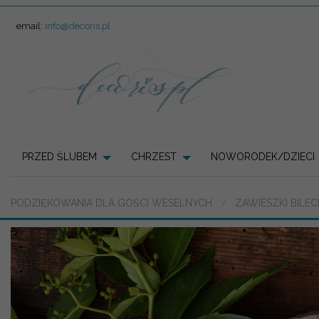
email:
info@decoris.pl
PRZED ŚLUBEM
CHRZEST
NOWORODEK/DZIECI
PODZIĘKOWANIA DLA GOŚCI WESELNYCH
ZAWIESZKI BILE