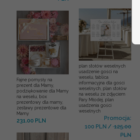
plan stołów weselnych
usadzenie gości na
weselu, tablica
Fajne pomysły na
informacyjna dla gości
prezent dla Mamy,
weselnych, plan stołów
podziękowanie dla Mamy
na weselu ze zdjęciem
na weselu, box
Pary Młodej, plan
prezentowy dla mamy,
usadzenia gości
zestawy prezentowe dla
weselnych
Mamy
Promocja:
231.00 PLN
100 PLN
/
125.00
PLN