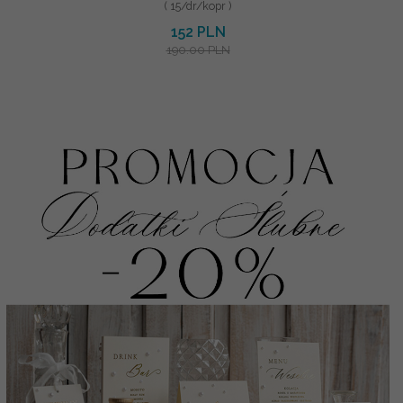
( 15/dr/kopr )
152 PLN
190.00 PLN