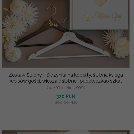
Zestaw Ślubny - Skrzynka na koperty, ślubna ksiega
wpisów gości, wieszaki ślubne , pudełeczkao szkat
( 02/DRzes/koprSOS )
320 PLN
400.00 PLN