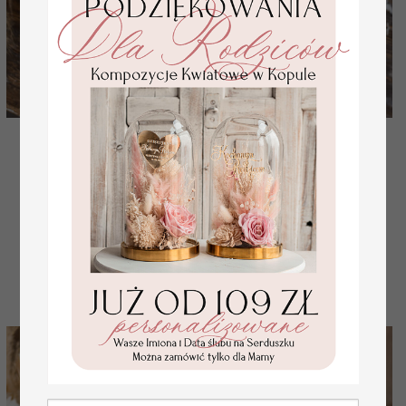
pudelko skrzynka na koperty ślubne drewniana
idealna na rustykane wesele drewniane białe pudełko
na
( 01/dr/kopr )
168 PLN
210.00 PLN