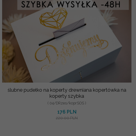
ślubne pudełko na koperty drewniana kopertówka na
koperty szybka
( 04/DRzes/koprSOS )
176 PLN
220.00 PLN