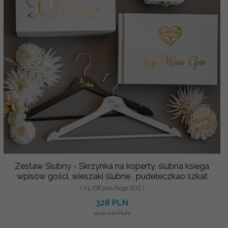
Zestaw Ślubny - Skrzynka na koperty, ślubna ksiega
wpisów gości, wieszaki ślubne , pudełeczkao szkat
( 01/DRzes/koprSOS )
328 PLN
410.00 PLN