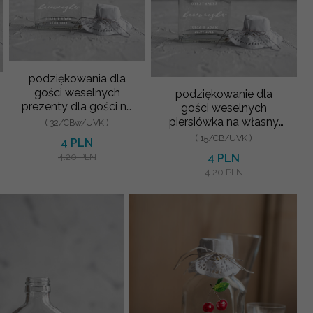
podziękowania dla
gości weselnych
podziękowanie dla
prezenty dla gości na
gości weselnych
weselu wydruk na
piersiówka na własny
( 32/CBw/UVK )
butelce
alkohol prezent dla
( 15/CB/UVK )
4 PLN
gości weselnych
4.20 PLN
4 PLN
4.20 PLN