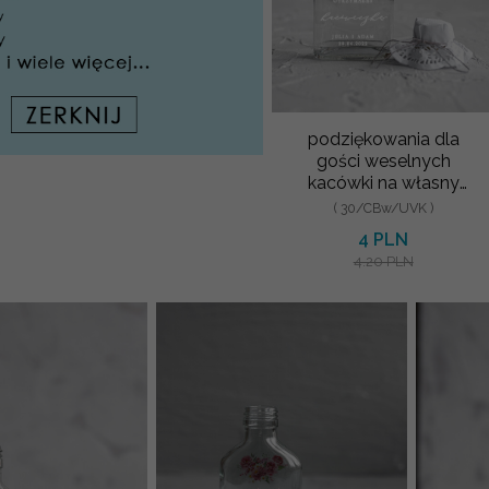
podziękowania dla
gości weselnych
kacówki na własny
alkohol podarunki dla
( 30/CBw/UVK )
gości weselnych
4 PLN
piersiówka
4.20 PLN