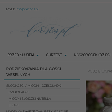
email:
info@decoris.pl
PRZED ŚLUBEM
CHRZEST
NOWORODEK/DZIECI
PODZIĘKOWANIA DLA GOŚCI
PODZIĘKOWAN
WESELNYCH
SŁODKOŚCI / MIODKI - CZEKOLADKI
CZEKOLADKI
MIODY I SŁOICZKI NUTELLA
LIZAKI
MYDEŁKA ŚWIECE ZAWIESZKI SOJOWE