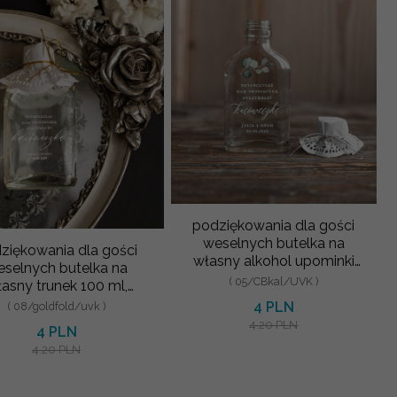
podziękowania dla gości
weselnych butelka na
ziękowania dla gości
własny alkohol upominki
selnych butelka na
dla gosci weselnych
( 05/CBkal/UVK )
asny trunek 100 ml,
ezenty dla gości za
4 PLN
( 08/goldfold/uvk )
przybycie
4.20 PLN
4 PLN
4.20 PLN