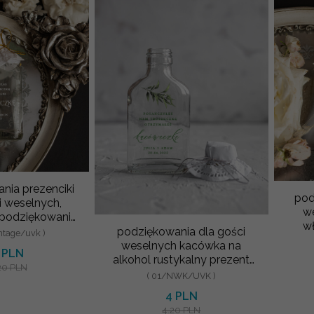
nia prezenciki
pod
i weselnych,
we
 podziękowanie
wł
ała butelka 100
podziękowania dla gości
ntage/uvk )
pr
m
weselnych kacówka na
 PLN
alkohol rustykalny prezent
20 PLN
dla gości weselnych
( 01/NWK/UVK )
kolorowy
4 PLN
4.20 PLN