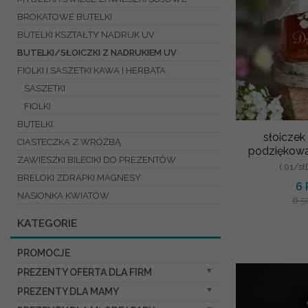
BROKATOWE BUTELKI
BUTELKI KSZTAŁTY NADRUK UV
BUTELKI/SŁOICZKI Z NADRUKIEM UV
FIOLKI I SASZETKI KAWA I HERBATA
SASZETKI
FIOLKI
BUTELKI
słoicze
CIASTECZKA Z WRÓŻBĄ
podziękowa
ZAWIESZKI BILECIKI DO PREZENTÓW
( 01/s
BRELOKI ZDRAPKI MAGNESY
6
NASIONKA KWIATÓW
6.5
KATEGORIE
PROMOCJE
PREZENTY OFERTA DLA FIRM
PREZENTY DLA MAMY
SŁODKIE ZESTAWY