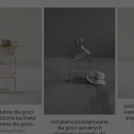
podz
lubne dla gości
wese
śliczna kacówka
wła
rustykalne podziękowania
ania dla gosci
podz
(
dla gosci weselnych
acowka
nJedwab/UVK )
piersiówka prezenty dla