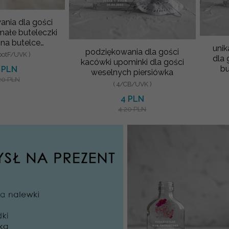
nia dla gości
ałe buteleczki
na butelce
uni
podziękowania dla gości
i dla gosci
botF/UVK )
dla 
kacówki upominki dla gości
elnych
bu
 PLN
weselnych piersiówka
alko
20 PLN
( 4/CB/UVK )
4 PLN
4.20 PLN