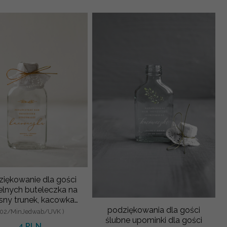
iękowanie dla gości
lnych buteleczka na
sny trunek, kacowka
iękowania dla gosci
podziękowania dla gości
 02/MinJedwab/UVK )
ślubne upominki dla gości
4 PLN