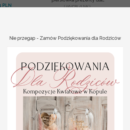
4 PLN
gosci weselnych wydruk UV
( 06/CBL/UVK )
na
.20 PLN
4 PLN
4.20 PLN
Nie przegap - Zamów Podziękowania dla Rodziców