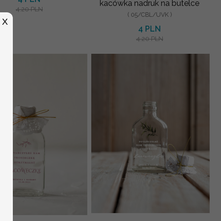
kacówka nadruk na butelce
4.20 PLN
( 05/CBL/UVK )
X
4 PLN
4.20 PLN