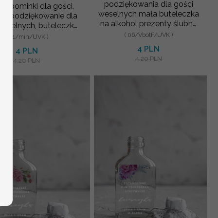
podziękowania dla gości
e upominki dla gości,
weselnych mała buteleczka
ka podziękowanie dla
na alkohol prezenty ślubne
weselnych, buteleczka
dla gości weselnych nad
na własny trunek
( 06/VbotF/UVK )
( 01/min/UVK )
4 PLN
4 PLN
4.20 PLN
4.20 PLN