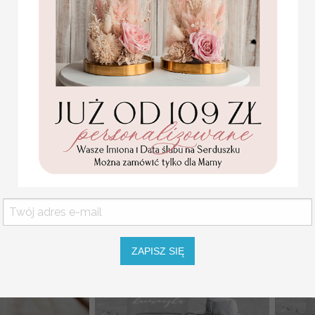
minki dla gości
ślubn
kacóweczka na
podziękowania dla gości
kaców
e, butelka
słoiczki z nadrukiem uv
gości 
ia dla gosci na
nJedwab/UVK )
( 01/słMuv/MD )
asny tr
4 PLN
5 PLN
.20 PLN
5.50 PLN
ZAPISZ SIĘ