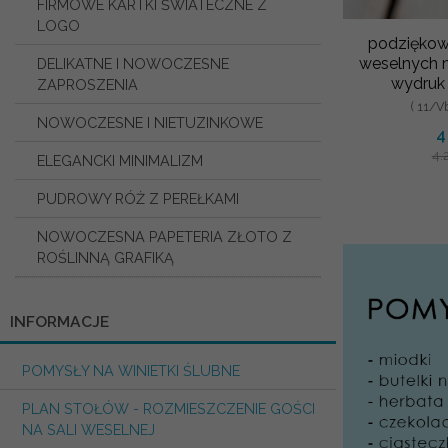
FIRMOWE KARTKI ŚWIATECZNE Z
LOGO
podziękowa
weselnych m
DELIKATNE I NOWOCZESNE
wydruk 
ZAPROSZENIA
upomink
( 11/V
NOWOCZESNE I NIETUZINKOWE
wes
4
4.
ELEGANCKI MINIMALIZM
PUDROWY RÓŻ Z PEREŁKAMI
NOWOCZESNA PAPETERIA ZŁOTO Z
ROŚLINNĄ GRAFIKĄ
INFORMACJE
POMYSŁY NA WINIETKI ŚLUBNE
PLAN STOŁÓW - ROZMIESZCZENIE GOŚCI
NA SALI WESELNEJ