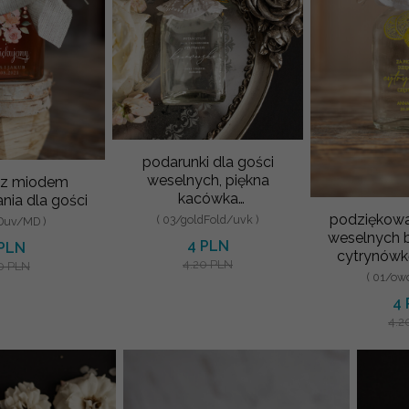
podarunki dla gości
weselnych, piękna
k z miodem
kacówka
nia dla gości
podziękowanie dla
podziękowa
( 03/goldFold/uvk )
łDuv/MD )
gości, mała butelka 100
weselnych 
4 PLN
 PLN
ml z nadruki
cytrynówk
4.20 PLN
0 PLN
pomysł na
( 01/ow
goś
4
4.2