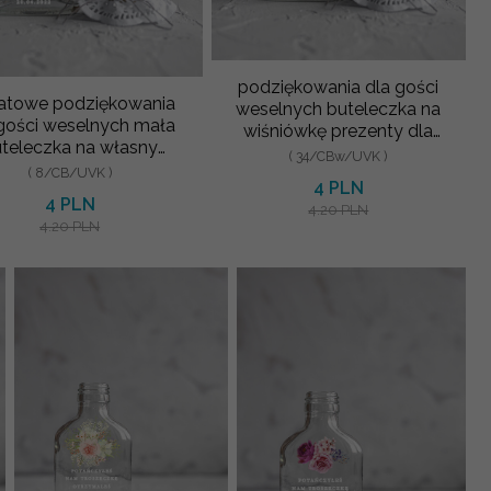
podziękowania dla gości
katowe podziękowania
weselnych buteleczka na
gości weselnych mała
wiśniówkę prezenty dla
teleczka na własny
gości weselnych wydruk
( 34/CBw/UVK )
hol wydruk na butelce
( 8/CB/UVK )
na but
4 PLN
4 PLN
4.20 PLN
4.20 PLN