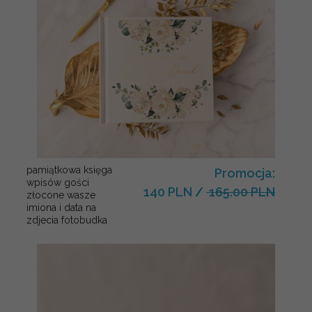
pamiątkowa księga
Promocja:
wpisów gości
140 PLN
/
165.00 PLN
złocone wasze
imiona i data na
zdjecia fotobudka