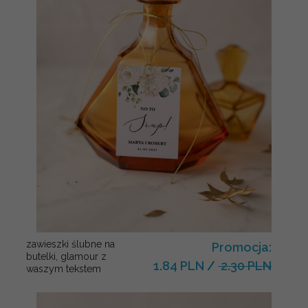
zawieszki ślubne na
Promocja:
butelki, glamour z
1.84 PLN
/
2.30 PLN
waszym tekstem