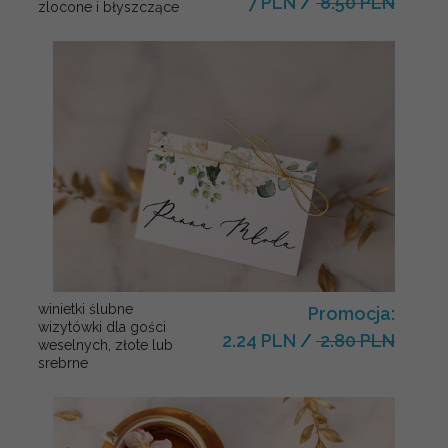
7 PLN
/
8.50 PLN
zlocone i błyszczące
winietki ślubne
Promocja:
wizytówki dla gości
2.24 PLN
/
2.80 PLN
weselnych, złote lub
srebrne