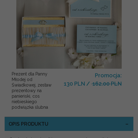
Prezent dla Panny
Promocja:
Młodej od
130 PLN
/
162.00 PLN
Świadkowej, zestaw
prezentowy na
panieński, cos
niebieskiego
podwiązka ślubna
OPIS PRODUKTU