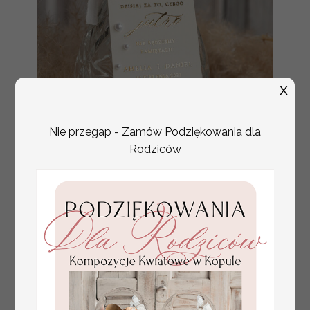
X
Nie przegap - Zamów Podziękowania dla
Rodziców
złote ślubne zawieszki
Promocja:
na alkohol, zawieszki na
2.56 PLN
/
3.20 PLN
butelkę z perełkami,
rózne treści na
zawieszkach ślubnych,
zawieszki ze złotymi
literami i perełkami