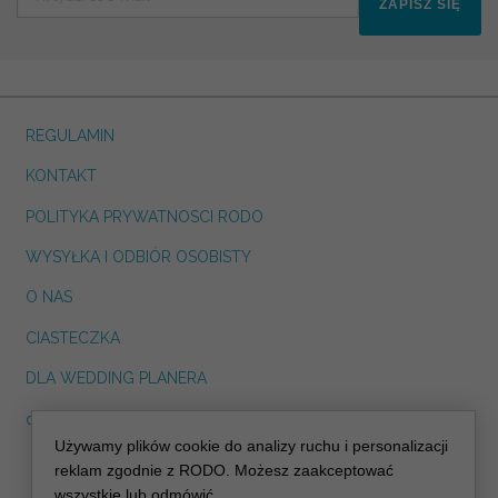
ZAPISZ SIĘ
REGULAMIN
KONTAKT
POLITYKA PRYWATNOSCI RODO
WYSYŁKA I ODBIÓR OSOBISTY
O NAS
CIASTECZKA
DLA WEDDING PLANERA
dreskot.com
Używamy plików cookie do analizy ruchu i personalizacji
info@decoris.pl
reklam zgodnie z RODO. Możesz zaakceptować
wszystkie lub odmówić.