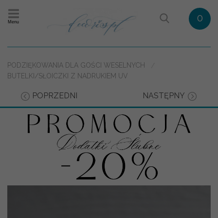
0
Menu
PODZIĘKOWANIA DLA GOŚCI WESELNYCH
BUTELKI/SŁOICZKI Z NADRUKIEM UV
POPRZEDNI
NASTĘPNY