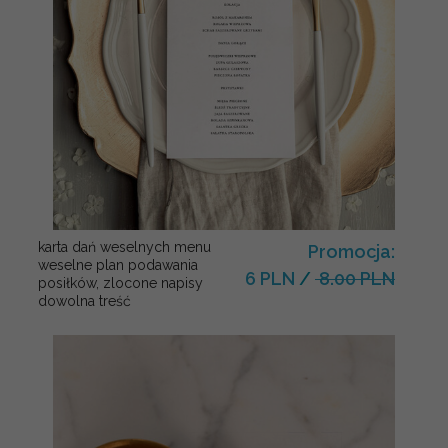
karta dań weselnych menu
Promocja:
weselne plan podawania
6 PLN
/
8.00 PLN
posiłków, zlocone napisy
dowolna treść