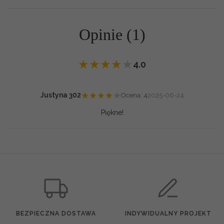
Opinie (1)
★
★
★
★
★
4.0
★
★
★
★
★
Justyna 302
Ocena: 4
2025-06-24
Piękne!
BEZPIECZNA DOSTAWA
INDYWIDUALNY PROJEKT