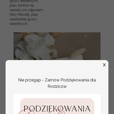
gości weselnych,
plan stołów na
weselu ze zdjęciem
Pary Młodej, plan
usadzenia gości
weselnych
X
Nie przegap - Zamów Podziękowania dla
Rodziców
złote winietki na komunię, winietka
4.50 PLN
dekoracja stołu na komunii, komunijne