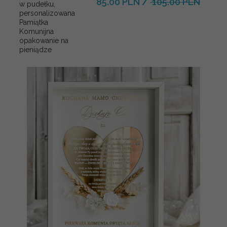
85.00 PLN
/
105.00 PLN
w pudełku,
personalizowana
Pamiątka
Komunijna
opakowanie na
pieniądze