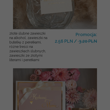
złote ślubne zawieszki
Promocja:
na alkohol, zawieszki na
2.56 PLN
/
3.20 PLN
butelkę z perełkami,
rózne treści na
zawieszkach ślubnych,
zawieszki ze złotymi
literami i perełkami