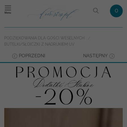
0
Menu
PODZIĘKOWANIA DLA GOŚCI WESELNYCH
BUTELKI/SŁOICZKI Z NADRUKIEM UV
POPRZEDNI
NASTĘPNY