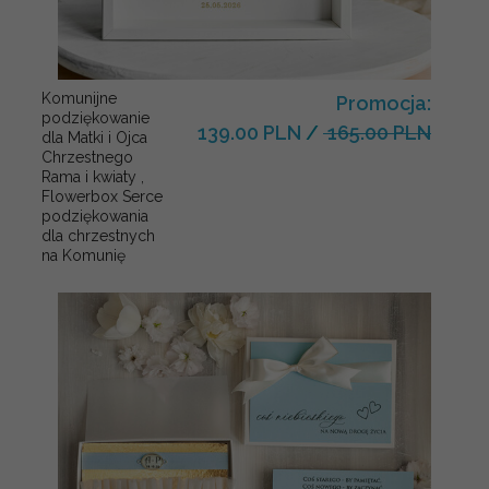
Komunijne
Promocja:
podziękowanie
139.00 PLN
/
165.00 PLN
dla Matki i Ojca
Chrzestnego
Rama i kwiaty ,
Flowerbox Serce
podziękowania
dla chrzestnych
na Komunię