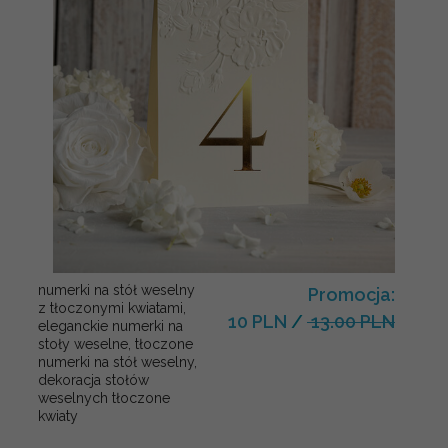
numerki na stół weselny
Promocja:
z tłoczonymi kwiatami,
10 PLN
/
13.00 PLN
eleganckie numerki na
stoły weselne, tłoczone
numerki na stół weselny,
dekoracja stołów
weselnych tłoczone
kwiaty