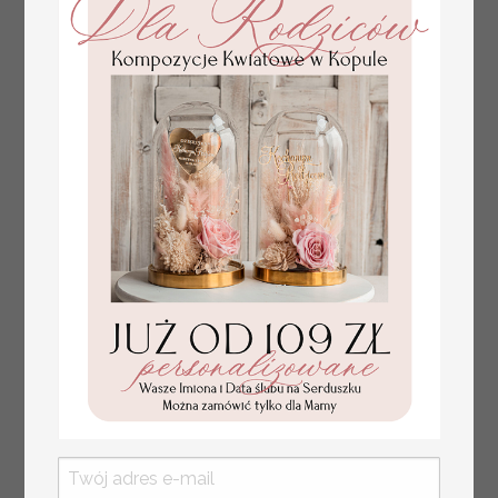
winietki z naturalnym kłosem
Prezent dla dziecka na narodziny
349.00 PLN
welurowy album na zdjęcia,
pamiątka z pierwszych lat życia