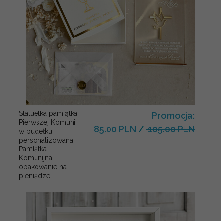
Statuetka pamiątka
Promocja:
Pierwszej Komunii
85.00 PLN
/
105.00 PLN
w pudełku,
personalizowana
Pamiątka
Komunijna
opakowanie na
pieniądze