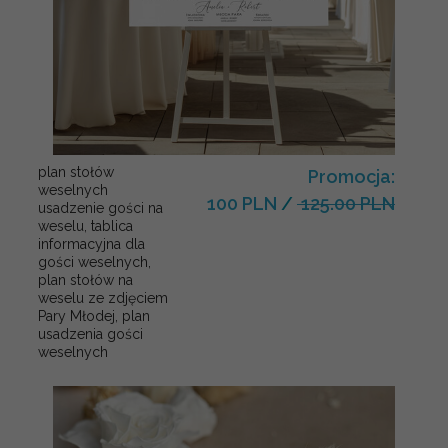
plan stołów
Promocja:
weselnych
100 PLN
/
125.00 PLN
usadzenie gości na
weselu, tablica
informacyjna dla
gości weselnych,
plan stołów na
weselu ze zdjęciem
Pary Młodej, plan
usadzenia gości
weselnych