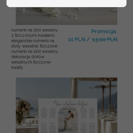
numerki na stół weselny
Promocja:
z tłoczonymi kwiatami,
10 PLN
/
13.00 PLN
eleganckie numerki na
stoły weselne, tłoczone
numerki na stół weselny,
dekoracja stołów
weselnych tłoczone
kwiaty