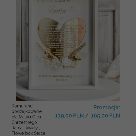
Komunijne
Promocja:
podziękowanie
139.00 PLN
/
165.00 PLN
dla Matki i Ojca
Chrzestnego
Rama i kwiaty ,
Flowerbox Serce