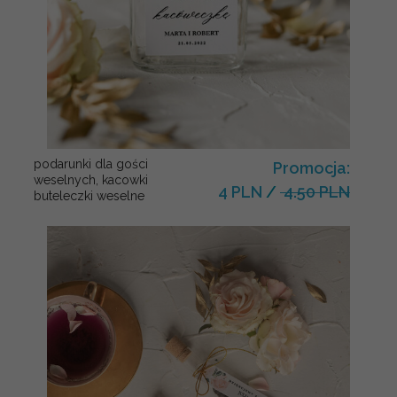
podarunki dla gości
Promocja:
weselnych, kacowki
4 PLN
/
4.50 PLN
buteleczki weselne