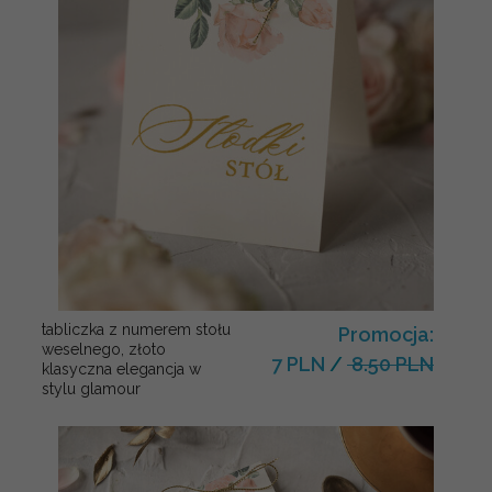
tabliczka z numerem stołu
Promocja:
weselnego, złoto
7 PLN
/
8.50 PLN
klasyczna elegancja w
stylu glamour