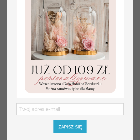
tłoczone winietki ślubne,
Promocja:
ślubne wizytówki winietki
2.4 PLN
/
3.00 PLN
na stół weselny, złote
lub srebrne napisy
tłoczone kwiaty na
winietkach ślubnych
ZAPISZ SIĘ