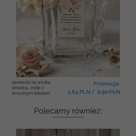
zawieszki na wódkę
Promocja:
weselną, złote z
1.84 PLN
/
2.30 PLN
dowolnym tekstem
Polecamy również: