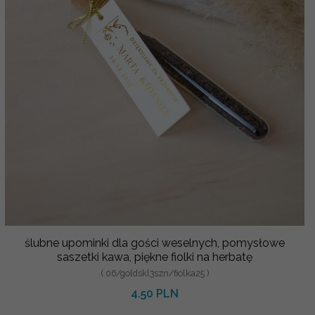
ślubne upominki dla gości weselnych, pomysłowe
saszetki kawa, piękne fiolki na herbatę
( 06/goldskl3szn/fiolka25 )
4.50 PLN