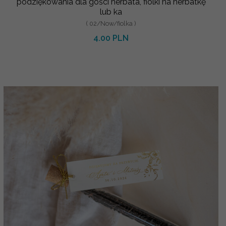
podziękowania dla gości herbata, fiolki na herbatkę
lub ka
( 02/Now/fiolka )
4.00 PLN