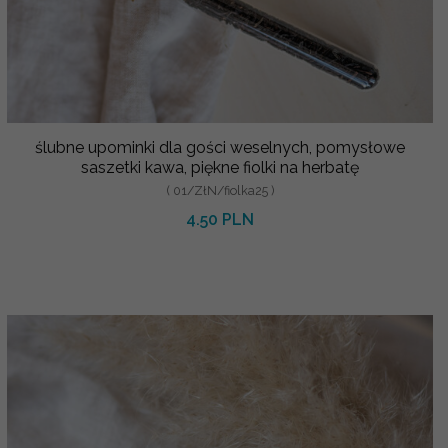
ślubne upominki dla gości weselnych, pomysłowe
saszetki kawa, piękne fiolki na herbatę
( 01/ZłN/fiolka25 )
4.50 PLN