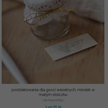
podziekowania dla gosci weselnych, miodek w
małym słoiczku
( 36/Now/MDp )
3.50 PLN