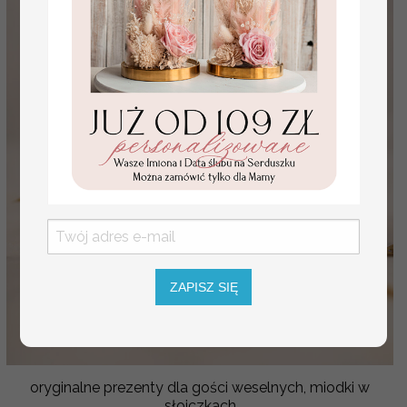
ZAPISZ SIĘ
oryginalne prezenty dla gości weselnych, miodki w
słoiczkach