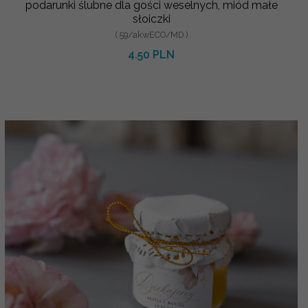
podarunki ślubne dla gości weselnych, miód małe
słoiczki
( 59/akwECO/MD )
4.50 PLN