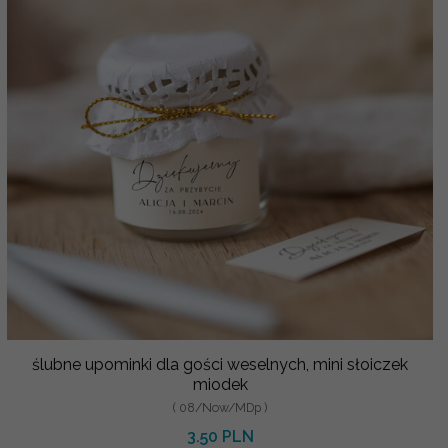
ślubne upominki dla gości weselnych, mini słoiczek
miodek
( 08/Now/MDp )
3.50 PLN