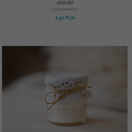
słoiczki
( 43/Now/MDp )
3.50 PLN