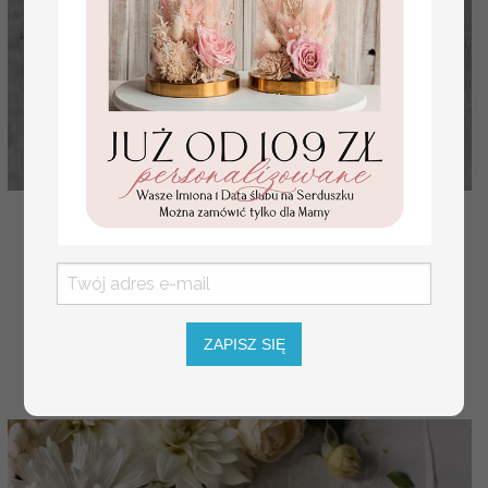
oryginalne podziękowania dla gości weselnych,
unikatowe breloki do kluczy
( 01/TŁoczZws/Brelok )
10 PLN
12.00 PLN
ZAPISZ SIĘ