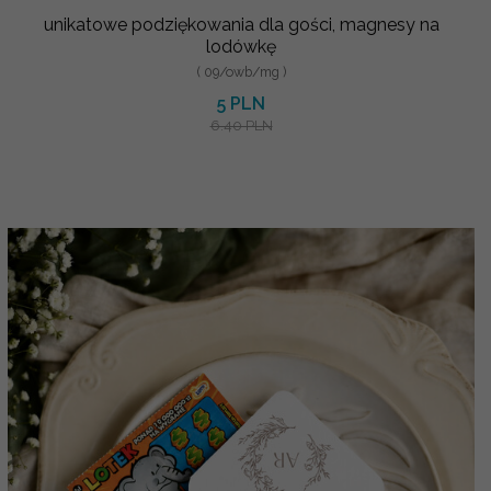
unikatowe podziękowania dla gości, magnesy na
lodówkę
( 09/owb/mg )
5 PLN
6.40 PLN