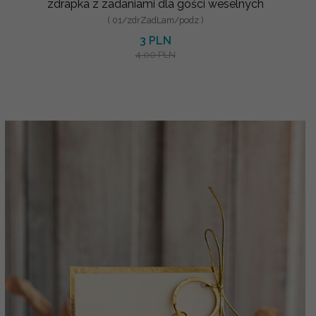
zdrapka z zadaniami dla gości weselnych
( 01/zdrZadLam/podz )
3 PLN
4.00 PLN