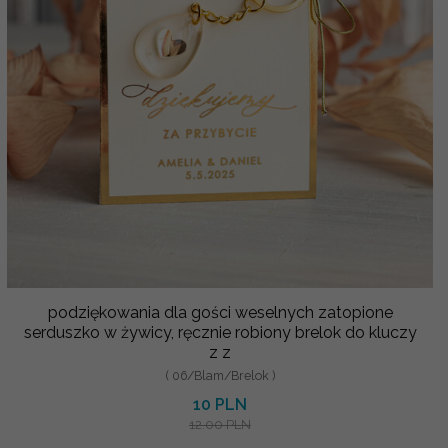
podziękowania dla gości weselnych zatopione
serduszko w żywicy, ręcznie robiony brelok do kluczy
z z
( 06/Blam/Brelok )
10 PLN
12.00 PLN