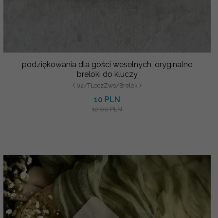
podziękowania dla gości weselnych, oryginalne
breloki do kluczy
( 02/TŁoczZws/Brelok )
10 PLN
12.00 PLN