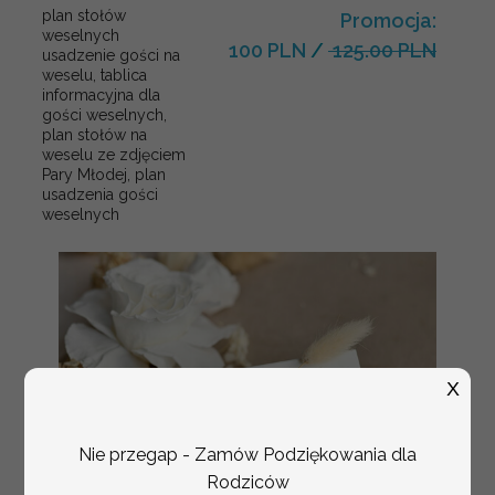
plan stołów
Promocja:
weselnych
100 PLN
/
125.00 PLN
usadzenie gości na
weselu, tablica
informacyjna dla
gości weselnych,
plan stołów na
weselu ze zdjęciem
Pary Młodej, plan
usadzenia gości
weselnych
X
Nie przegap - Zamów Podziękowania dla
Rodziców