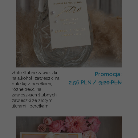
złote ślubne zawieszki
Promocja:
na alkohol, zawieszki na
2.56 PLN
/
3.20 PLN
butelkę z perełkami,
rózne treści na
zawieszkach ślubnych,
zawieszki ze złotymi
literami i perełkami