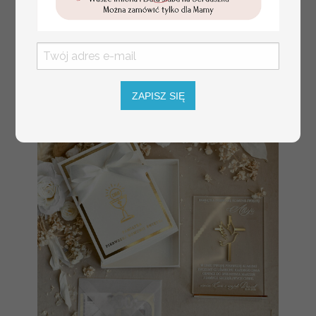
Prezent dla dziecka na narodziny
349.00 PLN
welurowy album na zdjęcia,
pamiątka z pierwszych lat życia
ZAPISZ SIĘ