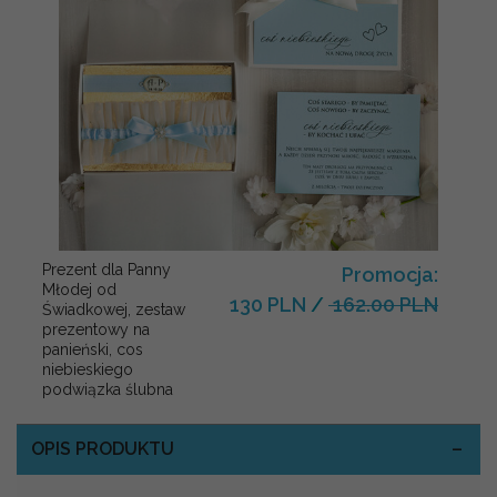
Prezent dla Panny
Promocja:
Młodej od
130 PLN
/
162.00 PLN
Świadkowej, zestaw
prezentowy na
panieński, cos
niebieskiego
podwiązka ślubna
OPIS PRODUKTU