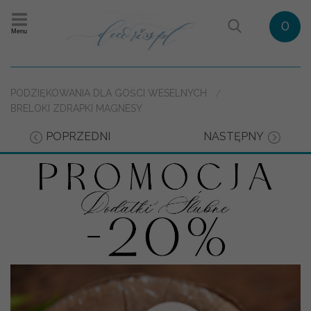
0
Menu
PODZIĘKOWANIA DLA GOŚCI WESELNYCH
BRELOKI ZDRAPKI MAGNESY
POPRZEDNI
NASTĘPNY