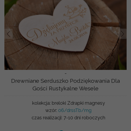
Prev
Nast
-
Drewniane Serduszko Podziękowania Dla
Gości Rustykalne Wesele
kolekcja:
breloki Zdrapki magnesy
wzór:
06/drssTb/mg
czas realizacji:
7-10 dni roboczych