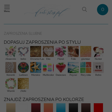
0
Menu
ZAPROSZENIA ŚLUBNE
DOPASUJ ZAPROSZENIA PO STYLU
Akwarele
boho
Drewno/Las
Eko
Floral
Foto
glamour
Humor
Koronki
Ludowe
Morskie
Multicolor
Owocowe
Pejzaż
Pory roku
Retro
Wianki
Złote
ZNAJDŹ ZAPROSZENIA PO KOLORZE