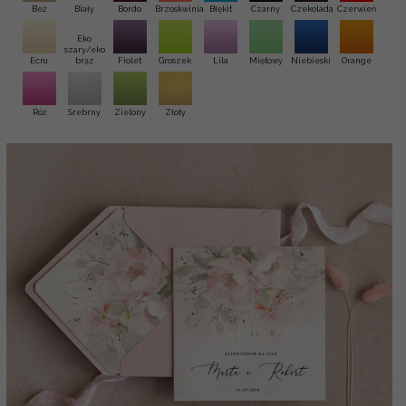
Beż
Biały
Bordo
Brzoskwinia
Błękit
Czarny
Czekolada
Czerwień
Eko
szary/eko
Ecru
brąz
Fiolet
Groszek
Lila
Miętowy
Niebieski
Orange
Róż
Srebrny
Zielony
Złoty