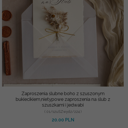
Zaproszenia ślubne boho z szuszonym
bukiecikiem,nietypowe zaproszenia na ślub z
szuszkami i jedwabi
( 01/szuSZwydz/z24 )
20.00 PLN