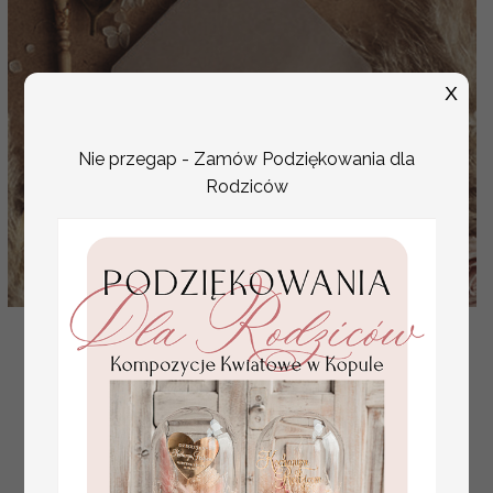
X
Nie przegap - Zamów Podziękowania dla
Rodziców
koperta z kalki ze złotymi literami, świecące litery na
kopercie
( 01/kalkalam/kop )
5.00 PLN