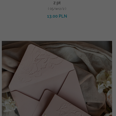
z pł
( 05/wrz/z )
13.00 PLN