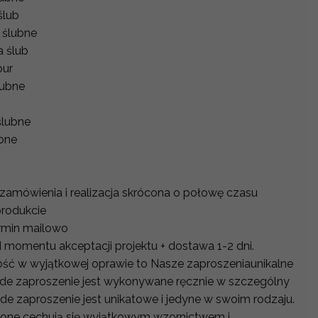
ślub
 ślubne
a ślub
our
lubne
ślubne
bne
:
zamówienia i realizacja skrócona o połowę czasu
produkcie
ermin mailowo
od momentu akceptacji projektu + dostawa 1-2 dni.
tość w wyjątkowej oprawie to Nasze zaproszeniaunikalne
ażde zaproszenie jest wykonywane ręcznie w szczególny
de zaproszenie jest unikatowe i jedyne w swoim rodzaju.
one cechują się wyjątkowym wzornictwem i