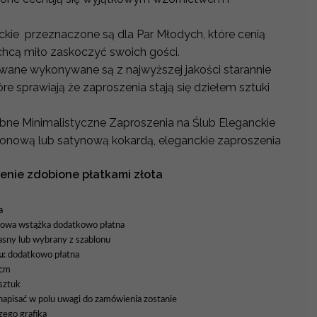
kie przeznaczone są dla Par Młodych, które cenią
chcą miło zaskoczyć swoich gości.
wane wykonywane są z najwyższej jakości starannie
re sprawiają że zaproszenia stają się dziełem sztuki
ne Minimalistyczne Zaproszenia na Ślub Eleganckie
fonową lub satynową kokardą, eleganckie zaproszenia
enie zdobione płatkami złota
a
nowa wstążka dodatkowo płatna
asny lub wybrany z szablonu
u
: dodatkowo płatna
 cm
sztuk
apisać w polu uwagi do zamówienia zostanie
zego grafika