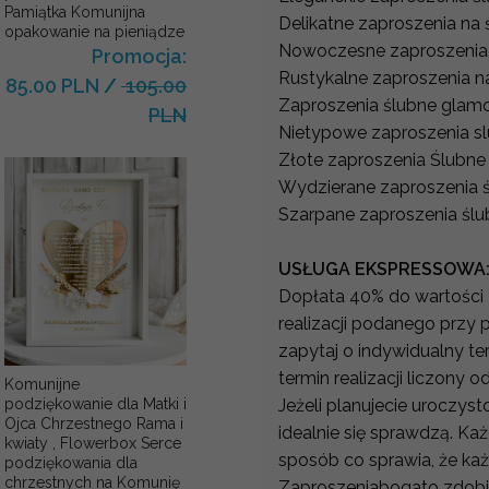
Pamiątka Komunijna
Delikatne zaproszenia na 
opakowanie na pieniądze
Nowoczesne zaproszenia
Promocja:
Rustykalne zaproszenia n
85.00 PLN
/
105.00
Zaproszenia ślubne glam
PLN
Nietypowe zaproszenia s
Złote zaproszenia Ślubne
Wydzierane zaproszenia 
Szarpane zaproszenia ślu
USŁUGA EKSPRESSOWA
Dopłata 40% do wartości 
realizacji podanego przy 
zapytaj o indywidualny t
termin realizacji liczony 
Komunijne
podziękowanie dla Matki i
Jeżeli planujecie uroczys
Ojca Chrzestnego Rama i
idealnie się sprawdzą. K
kwiaty , Flowerbox Serce
sposób co sprawia, że każ
podziękowania dla
chrzestnych na Komunię
Zaproszeniabogato zdobi