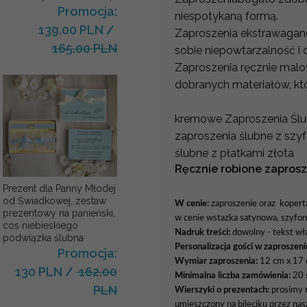
Promocja:
niespotykaną formą.
139.00 PLN
/
Zaproszenia ekstrawaganc
165.00 PLN
sobie niepowtarzalność i 
Zaproszenia ręcznie malo
dobranych materiałów, któ
kremowe Zaproszenia Ślub
zaproszenia ślubne z szy
ślubne z płatkami złota
Ręcznie robione zaprosz
Prezent dla Panny Młodej
od Świadkowej, zestaw
W cenie:
zaproszenie oraz kopert
prezentowy na panieński,
w cenie wstazka satynowa, szyfo
cos niebieskiego
Nadruk treści:
dowolny - tekst wł
podwiązka ślubna
Personalizacja gości w zaproszeni
Promocja:
Wymiar zaproszenia:
12 cm x 17
130 PLN
/
162.00
Minimalna liczba zamówienia:
20 
PLN
Wierszyki o prezentach:
prosimy n
umieszczony na bileciku przez nas