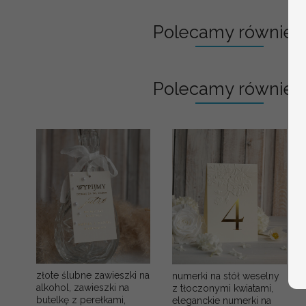
Polecamy również:
Polecamy również:
złote ślubne zawieszki na
numerki na stół weselny
alkohol, zawieszki na
z tłoczonymi kwiatami,
butelkę z perełkami,
eleganckie numerki na