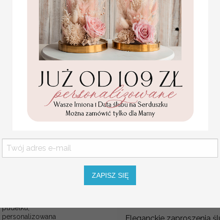
OPIS PRODUKTU
zamówienie na 1 sztukę 
zaproszenia ślubnego z
Nasze oryginalne zaprosz
pozyskiwanych z całego 
Wszystkie Nasze nietypo
starannością -
dzięki temu nasze zapros
wzornictwem i starannośc
Dbamy o każdy szczegół 
trendy w kategorii orginal
ZAPISZ SIĘ
Indywidualna realizacja 
Statuetka pamiątka
zaproszenia na ślub są wy
Pierwszej Komunii w
pudełku,
personalizowana
Eleganckie zaproszenia ś