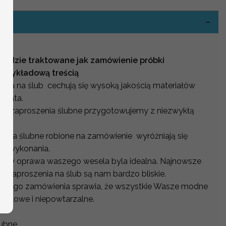
będzie traktowane jak zamówienie próbki
 przykładową treścią
enia na ślub cechują się wysoką jakością materiałów
świata.
we zaproszenia ślubne przygotowujemy z niezwykłą
zenia ślubne robione na zamówienie wyróżniają się
ią wykonania.
aby oprawa waszego wesela byla idealna. Najnowsze
ne zaproszenia na ślub są nam bardzo bliskie.
każdego zamówienia sprawia, że wszystkie Wasze modne
jątkowe i niepowtarzalne.
lubne