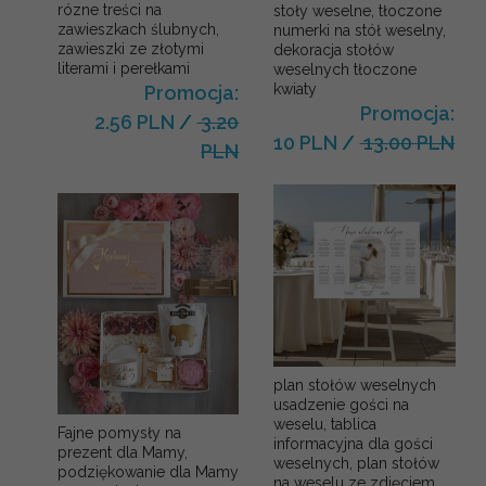
rózne treści na
stoły weselne, tłoczone
zawieszkach ślubnych,
numerki na stół weselny,
zawieszki ze złotymi
dekoracja stołów
literami i perełkami
weselnych tłoczone
kwiaty
Promocja:
Promocja:
2.56 PLN
/
3.20
10 PLN
/
13.00 PLN
PLN
plan stołów weselnych
usadzenie gości na
weselu, tablica
Fajne pomysły na
informacyjna dla gości
prezent dla Mamy,
weselnych, plan stołów
podziękowanie dla Mamy
na weselu ze zdjęciem