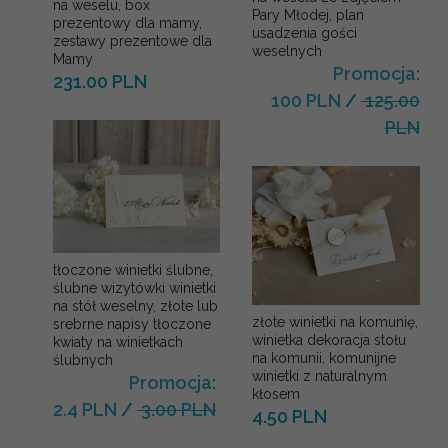
na weselu, box
Pary Młodej, plan
prezentowy dla mamy,
usadzenia gości
zestawy prezentowe dla
weselnych
Mamy
Promocja:
231.00 PLN
100 PLN
/
125.00
PLN
tłoczone winietki ślubne,
ślubne wizytówki winietki
na stół weselny, złote lub
złote winietki na komunię,
srebrne napisy tłoczone
winietka dekoracja stołu
kwiaty na winietkach
na komunii, komunijne
ślubnych
winietki z naturalnym
Promocja:
kłosem
2.4 PLN
/
3.00 PLN
4.50 PLN