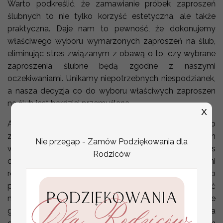
Warto podkreślić, że zamawianie próbek zaproszeń
ślubnych to nie tylko korzyść estetyczna, ale także
praktyczna. Daje nam to pewność, że dokonujemy
właściwego wyboru wymarzonych zaproszeń na ślub,
eliminując stres związanym z obawą o to, czy wybrane
zaproszenia ślubne będą zgodne z naszymi
oczekiwaniami. Unikamy niepotrzebnych niespodzianek,
a nasza decyzja co do wyboru właściwych zaproszen
na ślub jest bardziej przemyślana.
X
Aby skorzystać z tych korzyści, warto pamiętać o
zamówieniu próbek zaproszeń ślubnych z odpowiednim
Nie przegap - Zamów Podziękowania dla
wyprzedzeniem, szczególnie w sezonie ślubnym. Czas
Rodziców
oczekiwania na dostawę próbek to od 5 do 7 dni
roboczych po oplaceniu zamówienia, dlatego
planowanie z wyprzedzeniem pozwoli uniknąć
niepotrzebnej presji związanej z czasem. To także
gwarancja, że mamy wystarczająco dużo czasu na