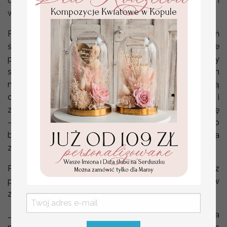
dokładne przeanalizowanie i porównanie różnych
wzorów zaproszen na ślub.
Podsumowując, zamówienie próbek zaproszeń
ślubnych to nie tylko sposób na lepsze poznanie
potencjalnego wyglądu zaproszeń, ale także skuteczny
sposób na eliminację stresu związanego z wyborem
naszych zaproszeń na ślub.. To inwestycja w spokojną
organizację ślubu, gdzie każdy detal jest dopracowany i
zgodny z naszymi oczekiwaniami. Dlatego nie wahaj się
– zamów próbki i ciesz się pewnością, że Twój ślub
będzie wyjątkowy od pierwszego spojrzenia na
zaproszenia!
Próbki zaproszeń ślubnych wykonywane są z
przykładowym nadrukiem - nie modyfikujemy wzorów
zaproszeń próbnych
_FRAZA_ dają niepowtarzalną możliwość porównania