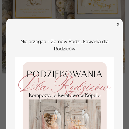
X
Nie przegap - Zamów Podziękowania dla
Rodziców
Pomysł na prezent ślubny dla Młodej Pary, co dać
zamiast kwiatów Parze Młodej, Kubki dla
Nowożeńców,
( 01/boxKuKb/MP )
209.00 PLN