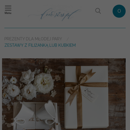
0
Menu
PREZENTY DLA MŁODEJ PARY
ZESTAWY Z FILIŻANKĄ LUB KUBKIEM