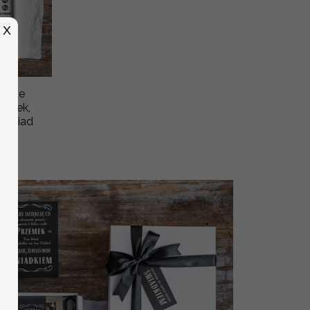
X
wanie
runek,
a Swiad