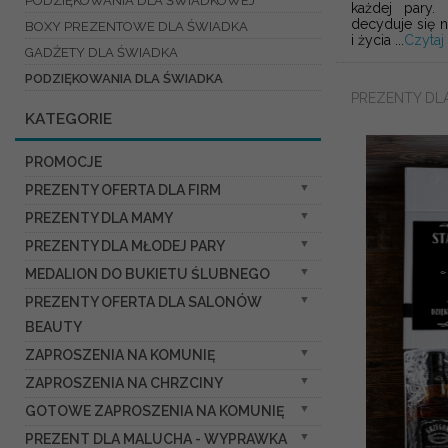
PODZIĘKOWANIA DLA ŚWIADKOWEJ
każdej pary
decyduje się n
BOXY PREZENTOWE DLA ŚWIADKA
i życia ...
Czytaj
GADŻETY DLA ŚWIADKA
PODZIĘKOWANIA DLA ŚWIADKA
PREZENTY DL
KATEGORIE
PROMOCJE
PREZENTY OFERTA DLA FIRM
PREZENTY DLA MAMY
SŁODKIE ZESTAWY
PREZENTY DLA MŁODEJ PARY
PREMIUM SELECTION
ZESTAWY W WELUROWYCH I OZDOBNYCH
PUDEŁKACH
MINI ZESTAWY
MEDALION DO BUKIETU ŚLUBNEGO
ZESTAWY Z FILIŻANKĄ LUB KUBKIEM
FLOWERBOXY, BOX ZE SŁODYCZAMI
KAWA HERBATA MIÓD
PREZENTY OFERTA DLA SALONÓW
ZESTAWY I AKCESORIA DO WINA I DRINKÓW
MEDALIK
KARTKI I MAGNESY NA LODÓWKĘ Z
BEAUTY
SKOMPONUJ WŁASNY ZESTAW
SKARBONKI, SKRZYNKI NA KLUCZE,
ŻYCZENIAMI
PREZENTOWY
PUDEŁKA NA PIENIĄDZE
ZAPROSZENIA NA KOMUNIĘ
DROBNE PREZENTY KOSMETYCZNE
ZESTAWY KOSMETYCZNE
DROBNE PREZENTY DLA FIRM
DREWNIANE WIESZAKI
ZAPROSZENIA NA CHRZCINY
VOUCHER BOZONARODZENIOWY
DZIEWCZYNKA
RAMKI, PUZZLE, RAMKI NA ZDJĘCIA
KALENDARZE
FLOWERBOX, KARTKI Z ŻYCZENIAMI,
PREZENT
GOTOWE ZAPROSZENIA NA KOMUNIĘ
CHŁOPIEC
DLA CHŁOPCA
BIŻUTERIA, PUDEŁKA, SZKATUŁKI NA
PUDEŁKA NA PREZENTY
KUBKI, FILIŻANKI, KUBKI TERMICZNE
DROBNE PREZENTY SŁODKOŚCI MIODY
DLA CHRZESTNYCH I DZIADKÓW
PREZENT DLA MALUCHA - WYPRAWKA
DLA DZIEWCZYNKI
DLA DZIEWCZYNKI
BIŻUTERIE