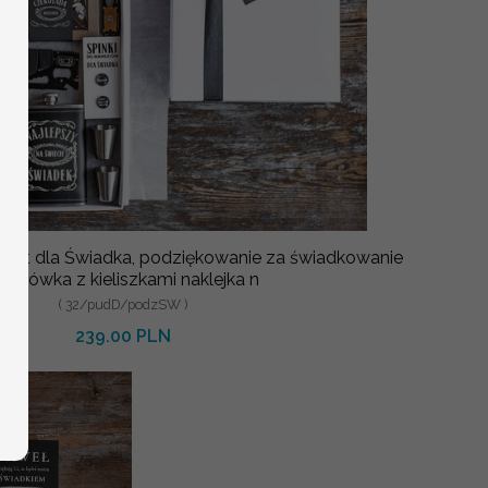
zent dla Świadka, podziękowanie za świadkowanie
iersiówka z kieliszkami naklejka n
( 32/pudD/podzSW )
239.00 PLN