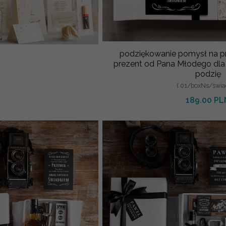
podziękowanie pomysł na pr
prezent od Pana Młodego dla Świadka
podzię
( 01/boxNs/swia
189.00 PL