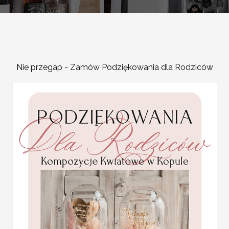
ie dla świadka naklejka
Nie przegap - Zamów Podziękowania dla Rodziców
 piersiówka z dedykacja
podziękowanie za świadko
ozdobna butelka na własny t
09/pudSR/podzSW )
kostki do drinków prezent dl
189.00 PLN
( 27/pudD/podzSW )
229.00 PLN