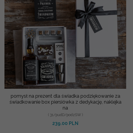
pomysł na prezent dla świadka podziękowanie za
świadkowanie box piersiówka z dedykację, naklejka
na
( 31/pudD/podzSW )
239.00 PLN