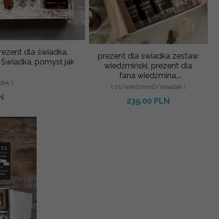
ezent dla świadka,
prezent dla świadka zestaw
, pomysł jak
wiedźmiński, prezent dla
fana wiedźmina,
dek )
podziękowania dla świadka
( 01/wiedzminD/swiadek )
N
239.00 PLN