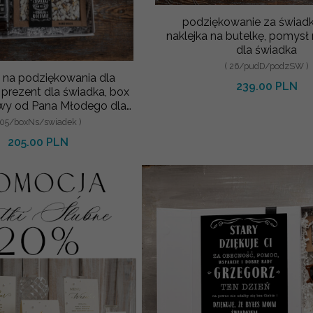
podziękowanie za świad
naklejka na butelkę, pomysł
dla świadka
( 26/pudD/podzSW )
 na podziękowania dla
239.00 PLN
prezent dla świadka, box
wy od Pana Młodego dla
Świadka
 05/boxNs/swiadek )
205.00 PLN