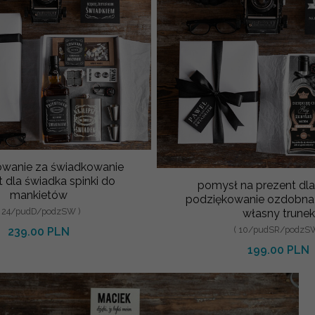
owanie za świadkowanie
 dla świadka spinki do
pomysł na prezent dla
mankietów
podziękowanie ozdobna 
( 24/pudD/podzSW )
własny trunek
( 10/pudSR/podzSW
239.00 PLN
199.00 PLN