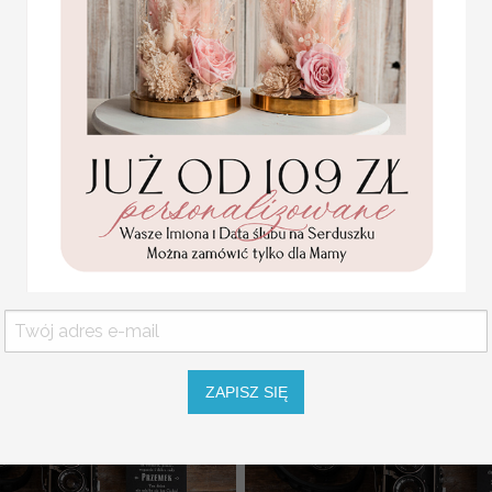
anie dla świadka naklejka na
ę piersiówka z dedykacja
( 23/pudD/podzSW )
box pomysł na pre
239.00 PLN
p
ZAPISZ SIĘ