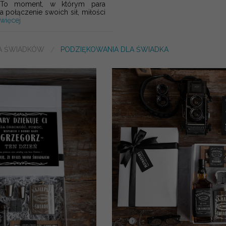
. To moment, w którym para
a połączenie swoich sił, miłości
 więcej
A ŚWIADKÓW
PODZIĘKOWANIA DLA ŚWIADKA