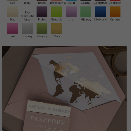
Beż
Biały
Bordo
Brzoskwinia
Błękit
Czarny
Czekolada
Czerwień
Eko
szary/eko
Ecru
brąz
Fiolet
Groszek
Lila
Miętowy
Niebieski
Orange
Róż
Srebrny
Zielony
Złoty