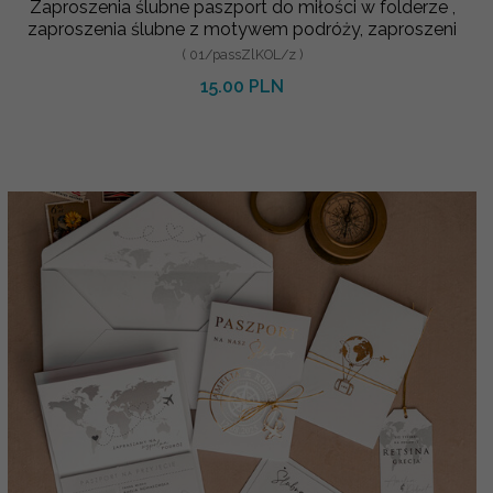
Zaproszenia ślubne paszport do miłości w folderze ,
zaproszenia ślubne z motywem podróży, zaproszeni
( 01/passZlKOL/z )
15.00 PLN