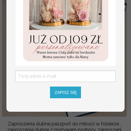
ZAPISZ SIĘ
Zaproszenia ślubne paszport do miłości w folderze ,
zaproszenia ślubne z motywem podróży, zaproszeni