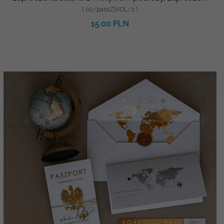
( 02/passZlKOL/z )
15.00 PLN