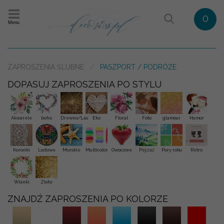
0
Menu
ZAPROSZENIA ŚLUBNE
PASZPORT / PODRÓŻE
DOPASUJ ZAPROSZENIA PO STYLU
Akwarele
boho
Drewno/Las
Eko
Floral
Foto
glamour
Humor
Koronki
Ludowe
Morskie
Multicolor
Owocowe
Pejzaż
Pory roku
Retro
Wianki
Złote
ZNAJDŹ ZAPROSZENIA PO KOLORZE