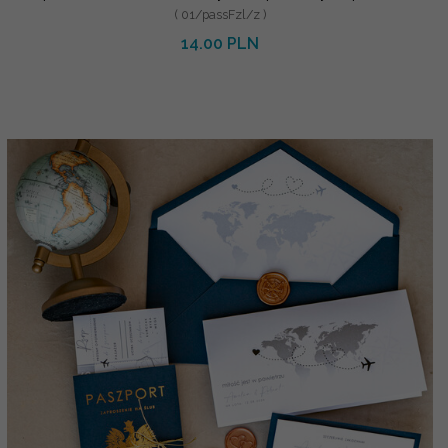
( 01/passFzl/z )
14.00 PLN