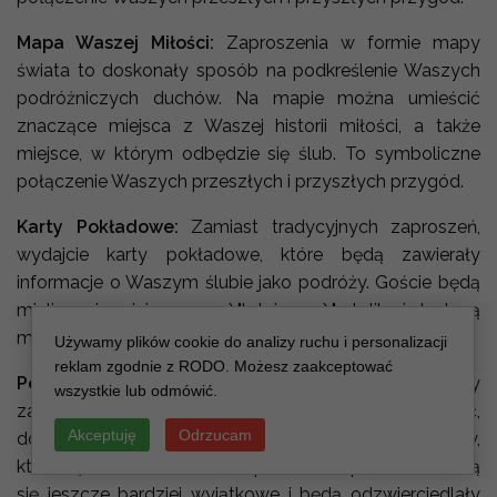
Mapa Waszej Miłości:
Zaproszenia w formie mapy
świata to doskonały sposób na podkreślenie Waszych
podróżniczych duchów. Na mapie można umieścić
znaczące miejsca z Waszej historii miłości, a także
miejsce, w którym odbędzie się ślub. To symboliczne
połączenie Waszych przeszłych i przyszłych przygód.
Karty Pokładowe:
Zamiast tradycyjnych zaproszeń,
wydajcie karty pokładowe, które będą zawierały
informacje o Waszym ślubie jako podróży. Goście będą
mieli swoje miejsca przy \"lotniczym\" stoliku i dostaną
możliwość \"zameldowania\" na Waszym weselu.
Używamy plików cookie do analizy ruchu i personalizacji
reklam zgodnie z RODO. Możesz zaakceptować
Personalizacja:
Niezależnie od wybranej formy
wszystkie lub odmówić.
zaproszeń, każde z nich można spersonalizować,
Akceptuję
Odrzucam
dodając Wasze imiona, datę ślubu i inne szczegóły,
które są dla Was ważne. To sprawi, że zaproszenia staną
się jeszcze bardziej wyjątkowe i będą odzwierciedlały